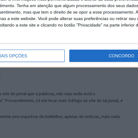
timento.
Tenha em atenção que algum processamento dos seus dados
nsentimento, mas que tem o direito de se opor a esse processamento. A
as a este website. Você pode alterar suas preferências ou retirar seu
18:36
tando a este site e clicando no botão "Privacidade" na parte inferior 
Não me parece aproveitamento do trabalho dos outros.
AIS OPÇÕES
CONCORDO
0
ao site do jornal que a publicou, não vejo onde está o
. Provavelmente, irá até levar mais tráfego ao site do tal jornal, e
smente uma espeécie de DoMelhor, apenas de notícias, mais nada.