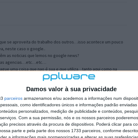
que se aproveita do trabalho dos outros…isso acontece um pouco
a, neste caso o google..
êm as noticias que lemos no google news?
is, as agencias…etc…etc…
ague uma coisa que nao é sua e que utiliza…tanto aqui como na
s a falar de zeros e uns ou coisas palpaveis…
Damos valor à sua privacidade
33
parceiros
armazenamos e/ou acedemos a informações num dispositi
essoais, como identificadores únicos e informações padrão enviadas 
conteúdos personalizados, medição de publicidade e conteúdos, pesqui
e trabalho feito por outros.. mas, ao mesmo tempo, o google
serviços.
Com a sua permissão, nós e os nossos parceiros poderemos 
tio. Quem escreveu a notícia e o jornal que a noticiou aparecem lá na
ção precisos através da procura de dispositivos. Poderá clicar para co
amos parar ao jornal em questão..
ossa parte e pela parte dos nossos 1733 parceiros, conforme descrit
eder a informações mais pormenorizadas e alterar as suas preferência