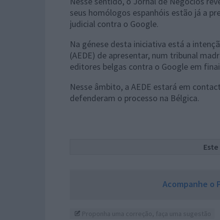
Nesse sentido, o Jornal de Negócios rev
seus homólogos espanhóis estão já a pr
judicial contra o Google.
Na génese desta iniciativa está a intenç
(AEDE) de apresentar, num tribunal madri
editores belgas contra o Google em finai
Nesse âmbito, a AEDE estará em contact
defenderam o processo na Bélgica.
Este
Acompanhe o P
Proponha uma correção, faça uma sugestão