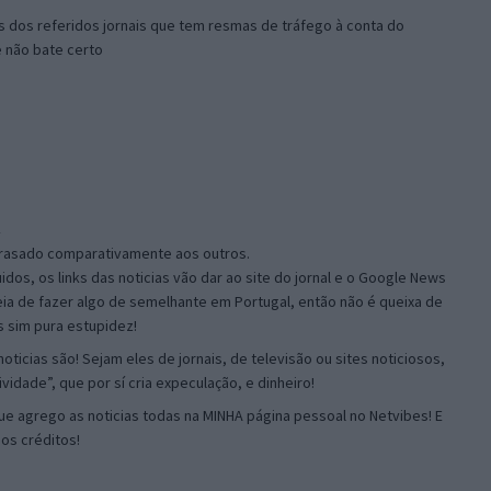
 dos referidos jornais que tem resmas de tráfego à conta do
e não bate certo
1
trasado comparativamente aos outros.
dos, os links das noticias vão dar ao site do jornal e o Google News
eia de fazer algo de semelhante em Portugal, então não é queixa de
s sim pura estupidez!
oticias são! Sejam eles de jornais, de televisão ou sites noticiosos,
idade”, que por sí cria expeculação, e dinheiro!
 agrego as noticias todas na MINHA página pessoal no Netvibes! E
os créditos!