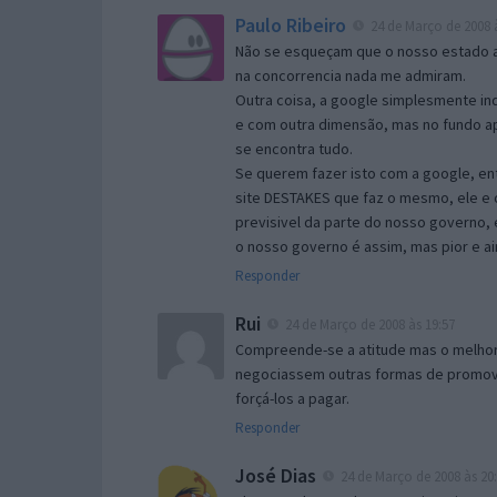
Paulo Ribeiro
24 de Março de 2008 à
Não se esqueçam que o nosso estado a
na concorrencia nada me admiram.
Outra coisa, a google simplesmente in
e com outra dimensão, mas no fundo ape
se encontra tudo.
Se querem fazer isto com a google, en
site DESTAKES que faz o mesmo, ele e 
previsivel da parte do nosso governo,
o nosso governo é assim, mas pior e ai
Responder
Rui
24 de Março de 2008 às 19:57
Compreende-se a atitude mas o melhor 
negociassem outras formas de promove
forçá-los a pagar.
Responder
José Dias
24 de Março de 2008 às 20