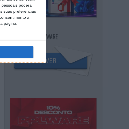
 pessoais poderá
s suas preferências
 consentimento a
da página.
NEWSLETTER PPLWARE