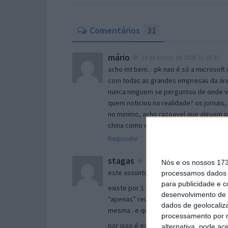
Comentários
31
mário
24 de Março de 2008 às 18:22
acho mt bem…pk nao é só a microsoft 
com todas as grandes empresas da áre
nunca ninguem se perguntou de onde v
quem noticiou na realidade? os jorna
no minimo, acho razoavel que alguem p
china como em qq outro lugar. estejamo
Responder
stagas
24 de Março de 2008 às 18:33
Nós e os nossos 17
este assunto parece-me ter 2 faces..
processamos dados p
para publicidade e 
existe por 1 lado o “aproveitamento” d
desenvolvimento de 
“apenas” reúne as notícias num único si
dados de geolocaliza
mesma.. e quando se clica na notícia v
processamento por n
por isso é estranho não?
alternativa, pode ac