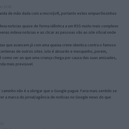
s 19:43
nda de mão dada com a micro$oft, portanto estes empurrõezinhos
dexa noticias quase de forma idêntica a um RSS muito mais complexo
nas indexa noticias e ao clicar as pessoas vão ao site oficial onde
tao que avancem já com uma queixa crime identica contra o famoso
centenas de outros sites. isto é absurdo e mesquinho, porem,
 é como ver ao que uma criança chega por causa das suas amizades,
nda mais previsivel.
caminho não é a obrigar que o Google pague. Faria mais sentido se
r a marca do jornal/agência de notícias no Google news do que
:13