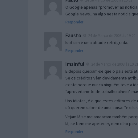
O Google apenas *promove* as noticias
Google News.. ha algo nesta noticia qu
Responder
Fausto
24 de Março de 2008 às 19:20
Isot sim é uma atitude retrógrada.
Responder
Imsinful
24 de Março de 2008 às 19:2
E depois queixam-se que o pais está a
Se os créditos vêm devidamente atribui
existe porque nunca ninguém teve a id
“aproveitameto de trabalho alheio” ma
Uns idiotas, é o que estes editores de n
só querem saber de uma coisa: “exclusiv
Vejam lá se me ameaçam também porque
lá, se bem me apetecer, nem olho para 
Responder