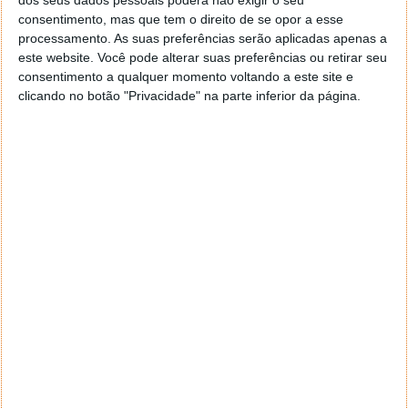
dos seus dados pessoais poderá não exigir o seu
consentimento, mas que tem o direito de se opor a esse
Fora de jogo mais rápido e preciso
processamento. As suas preferências serão aplicadas apenas a
este website. Você pode alterar suas preferências ou retirar seu
Uma das maiores críticas ao VAR tem sido o tempo
consentimento a qualquer momento voltando a este site e
de decisão e a subjetividade em alguns lances.
clicando no botão "Privacidade" na parte inferior da página.
Com o apoio destes dispositivos
:
As decisões tornam-se mais rápidas
A precisão aumenta significativamente
Reduz-se a dependência da interpretação manual
O resultado é um sistema de fora de jogo
semiautomático mais fiável, já em fase de
implementação em várias competições.
Veja o vídeo produzido pelo
Athletico Paranaense
no
seu estádio de futebol, Arena da Baixada:
Reprodutor