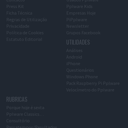
Press Kit
Pplware Kids
Ficha Técnica
Empresas Hoje
Regras de Utilização
PiPplware
Privacidade
Newsletter
Política de Cookies
Grupos Facebook
Estatuto Editorial
UTILIDADES
Análises
Android
iPhone
Questionários
Windows Phone
Pack Raspberry Pi Pplware
Velocímetro do Pplware
RUBRICAS
Porque hoje é sexta
Pplware Classics…
Consultório
Passatempos/Resultados