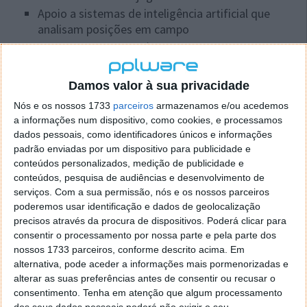
Apoio a sistemas de inteligência artificial que
analisam posições em campo
Identificação automática de momentos-chave,
como o passe no fora de jogo
Damos valor à sua privacidade
Com dezenas de iPhones a trabalhar em conjunto, o
sistema consegue criar uma representação digital
Nós e os nossos 1733
parceiros
armazenamos e/ou acedemos
precisa do jogo, reduzindo a margem de erro
a informações num dispositivo, como cookies, e processamos
humano.
dados pessoais, como identificadores únicos e informações
padrão enviadas por um dispositivo para publicidade e
conteúdos personalizados, medição de publicidade e
conteúdos, pesquisa de audiências e desenvolvimento de
serviços.
Com a sua permissão, nós e os nossos parceiros
poderemos usar identificação e dados de geolocalização
precisos através da procura de dispositivos. Poderá clicar para
consentir o processamento por nossa parte e pela parte dos
nossos 1733 parceiros, conforme descrito acima. Em
alternativa, pode aceder a informações mais pormenorizadas e
alterar as suas preferências antes de consentir ou recusar o
consentimento.
Tenha em atenção que algum processamento