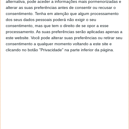
alternativa, pode aceder a informações mais pormenorizadas e
alterar as suas preferências antes de consentir ou recusar o
Tags:
incêndios
Portugal
consentimento.
Tenha em atenção que algum processamento
dos seus dados pessoais poderá não exigir o seu
consentimento, mas que tem o direito de se opor a esse
PRÓXIMO ARTIGO
processamento. As suas preferências serão aplicadas apenas a
Spotify: será que está para chegar um rival do
este website. Você pode alterar suas preferências ou retirar seu
consentimento a qualquer momento voltando a este site e
HomePod?
clicando no botão "Privacidade" na parte inferior da página.
ARTIGO ANTERIOR
Xiaomi poderá estar a preparar um smartphone para
gamers