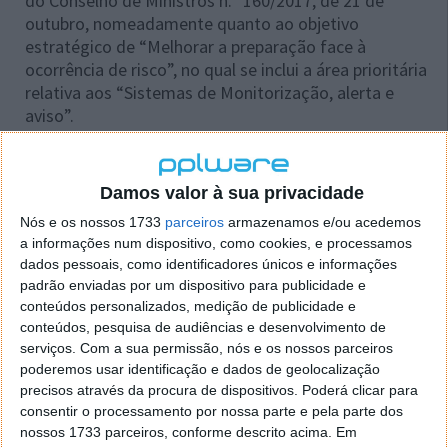
do Conselho de Ministros n.º 160/2017, de 21 de
outubro, nomeadamente quanto ao objetivo
estratégico de “Melhorar a preparação face à
ocorrência de risco”, no qual se inclui a área prioritária
relativa aos “Sistemas de Monitorização, alerta e
aviso”.
Damos valor à sua privacidade
Este artigo tem mais de um ano
Nós e os nossos 1733
parceiros
armazenamos e/ou acedemos
a informações num dispositivo, como cookies, e processamos
dados pessoais, como identificadores únicos e informações
Acompanhe o Pplware no Google Notícias
padrão enviadas por um dispositivo para publicidade e
conteúdos personalizados, medição de publicidade e
conteúdos, pesquisa de audiências e desenvolvimento de
Proponha uma correção, faça uma sugestão
serviços.
Com a sua permissão, nós e os nossos parceiros
poderemos usar identificação e dados de geolocalização
precisos através da procura de dispositivos. Poderá clicar para
Autor:
Pedro Pinto
consentir o processamento por nossa parte e pela parte dos
nossos 1733 parceiros, conforme descrito acima. Em