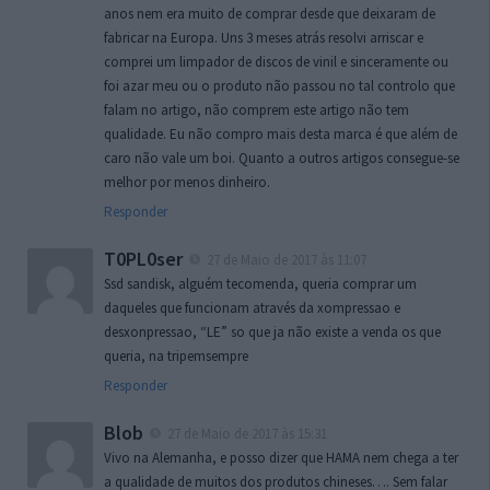
anos nem era muito de comprar desde que deixaram de
fabricar na Europa. Uns 3 meses atrás resolvi arriscar e
comprei um limpador de discos de vinil e sinceramente ou
foi azar meu ou o produto não passou no tal controlo que
falam no artigo, não comprem este artigo não tem
qualidade. Eu não compro mais desta marca é que além de
caro não vale um boi. Quanto a outros artigos consegue-se
melhor por menos dinheiro.
Responder
T0PL0ser
27 de Maio de 2017 às 11:07
Ssd sandisk, alguém tecomenda, queria comprar um
daqueles que funcionam através da xompressao e
desxonpressao, “LE” so que ja não existe a venda os que
queria, na tripemsempre
Responder
Blob
27 de Maio de 2017 às 15:31
Vivo na Alemanha, e posso dizer que HAMA nem chega a ter
a qualidade de muitos dos produtos chineses…. Sem falar