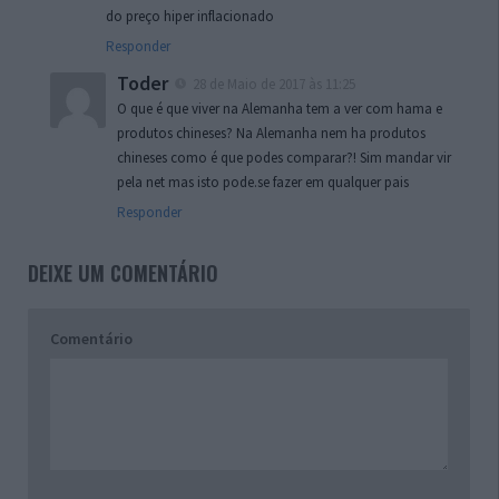
do preço hiper inflacionado
Responder
Toder
28 de Maio de 2017 às 11:25
O que é que viver na Alemanha tem a ver com hama e
produtos chineses? Na Alemanha nem ha produtos
chineses como é que podes comparar?! Sim mandar vir
pela net mas isto pode.se fazer em qualquer pais
Responder
DEIXE UM COMENTÁRIO
Comentário