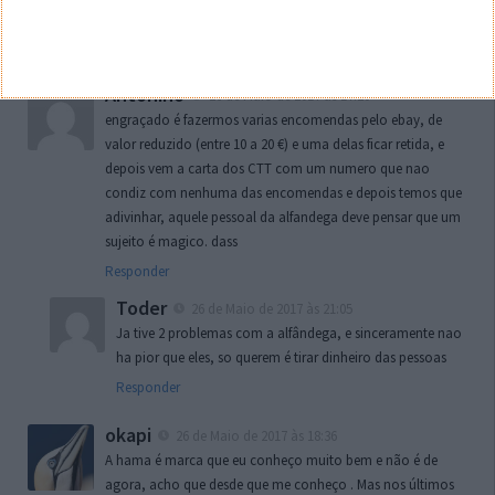
muito ve dessa marca por la
Responder
Antonino
26 de Maio de 2017 às 17:20
engraçado é fazermos varias encomendas pelo ebay, de
valor reduzido (entre 10 a 20 €) e uma delas ficar retida, e
depois vem a carta dos CTT com um numero que nao
condiz com nenhuma das encomendas e depois temos que
adivinhar, aquele pessoal da alfandega deve pensar que um
sujeito é magico. dass
Responder
Toder
26 de Maio de 2017 às 21:05
Ja tive 2 problemas com a alfândega, e sinceramente nao
ha pior que eles, so querem é tirar dinheiro das pessoas
Responder
okapi
26 de Maio de 2017 às 18:36
A hama é marca que eu conheço muito bem e não é de
agora, acho que desde que me conheço . Mas nos últimos