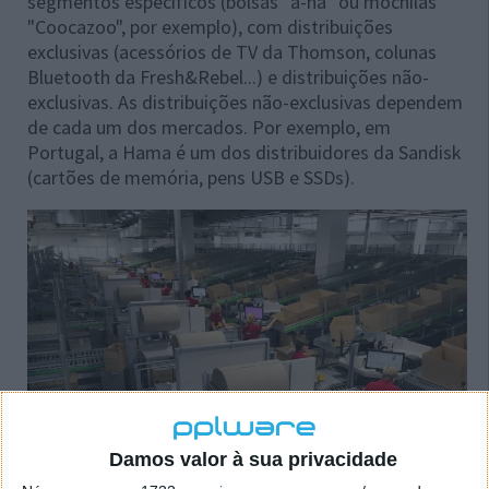
segmentos específicos (bolsas "a-ha" ou mochilas
"Coocazoo", por exemplo), com distribuições
exclusivas (acessórios de TV da Thomson, colunas
Bluetooth da Fresh&Rebel...) e distribuições não-
exclusivas. As distribuições não-exclusivas dependem
de cada um dos mercados. Por exemplo, em
Portugal, a Hama é um dos distribuidores da Sandisk
(cartões de memória, pens USB e SSDs).
Damos valor à sua privacidade