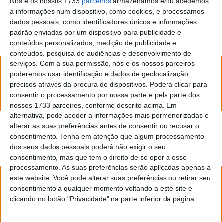
Nós e os nossos 1733
parceiros
armazenamos e/ou acedemos
a informações num dispositivo, como cookies, e processamos
dados pessoais, como identificadores únicos e informações
Globalmente,
a Hama fatura cerca de 500 milhões
padrão enviadas por um dispositivo para publicidade e
de euros por ano
, estando a crescer em Portugal a
conteúdos personalizados, medição de publicidade e
um ritmo acelerado, pelo que nos disse o CEO da
conteúdos, pesquisa de audiências e desenvolvimento de
serviços.
Com a sua permissão, nós e os nossos parceiros
empresa em Portugal, Filipe Barbosa (mais de 3,5
poderemos usar identificação e dados de geolocalização
milhões em 2016 e com previsão de 5 milhões para
precisos através da procura de dispositivos. Poderá clicar para
2017). Neste C
entro Logístico a Hama emprega mais
consentir o processamento por nossa parte e pela parte dos
de 1500 funcionários.
nossos 1733 parceiros, conforme descrito acima. Em
alternativa, pode aceder a informações mais pormenorizadas e
Isto tudo para chegarmos ao que interessa: como
alterar as suas preferências antes de consentir ou recusar o
pode uma "simples" empresa de acessórios faturar
consentimento.
Tenha em atenção que algum processamento
tanto e estar a crescer tanto num mundo em que
dos seus dados pessoais poderá não exigir o seu
"tudo é igual" — cabos, capas para telemóveis,
consentimento, mas que tem o direito de se opor a esse
baterias...? Ora, foi isso mesmo que a Hama quis
processamento. As suas preferências serão aplicadas apenas a
explicar à Pplware e que, sinceramente, seria muito
este website. Você pode alterar suas preferências ou retirar seu
difícil perceber de outra forma que não através da
consentimento a qualquer momento voltando a este site e
visita que fizemos.
clicando no botão "Privacidade" na parte inferior da página.
Vídeo mostrado no centro de logística