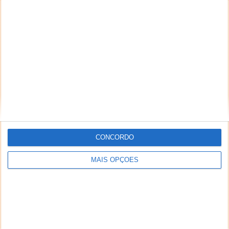
Paulo
8 de Outubro de 2019 às 10:22
+1
Responder
DEIXE UM COMENTÁRIO
Comentário
CONCORDO
MAIS OPÇÕES
*
*
Nome
Email
Notifique-me de novos comentários por e-mail.