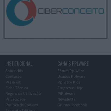
INSTITUCIONAL
CANAIS PPLWARE
Sobre Nós
Fórum Pplware
Contacto
Usados Pplware
Press Kit
Pplware Kids
Ficha Técnica
Empresas Hoje
Regras de Utilização
PiPplware
Privacidade
Newsletter
Política de Cookies
Grupos Facebook
Estatuto Editorial