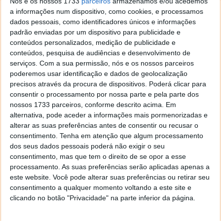
Nós e os nossos 1733
parceiros
armazenamos e/ou acedemos
a informações num dispositivo, como cookies, e processamos
Este artigo tem mais de um ano
dados pessoais, como identificadores únicos e informações
padrão enviadas por um dispositivo para publicidade e
conteúdos personalizados, medição de publicidade e
Acompanhe o Pplware no Google Notícias
conteúdos, pesquisa de audiências e desenvolvimento de
serviços.
Com a sua permissão, nós e os nossos parceiros
poderemos usar identificação e dados de geolocalização
Proponha uma correção, faça uma sugestão
precisos através da procura de dispositivos. Poderá clicar para
consentir o processamento por nossa parte e pela parte dos
nossos 1733 parceiros, conforme descrito acima. Em
Autor:
Maria Inês Coelho
alternativa, pode aceder a informações mais pormenorizadas e
alterar as suas preferências antes de consentir ou recusar o
consentimento.
Tenha em atenção que algum processamento
dos seus dados pessoais poderá não exigir o seu
Tags:
França
reconhecimento facial
Segurança
consentimento, mas que tem o direito de se opor a esse
processamento. As suas preferências serão aplicadas apenas a
este website. Você pode alterar suas preferências ou retirar seu
PRÓXIMO ARTIGO
consentimento a qualquer momento voltando a este site e
Zenkit reinventa o Kanban board e apresenta uma
clicando no botão "Privacidade" na parte inferior da página.
solução mais abrangente