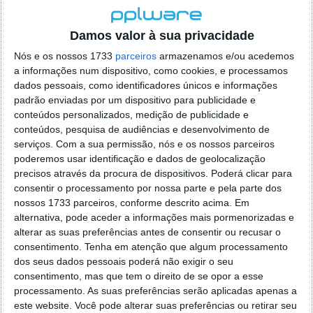
instalados.
Damos valor à sua privacidade
Oficinas independentes, em alguns casos sem
conhecimento da falsificação, importaram-nos da
Nós e os nossos 1733
parceiros
armazenamos e/ou acedemos
China e instalaram-nos em veículos. Bob Stewart,
a informações num dispositivo, como cookies, e processamos
presidente do Conselho de Antifalsificação
dados pessoais, como identificadores únicos e informações
Automóvel e responsável de proteção de marca da
padrão enviadas por um dispositivo para publicidade e
conteúdos personalizados, medição de publicidade e
General Motors, alertou:
conteúdos, pesquisa de audiências e desenvolvimento de
serviços.
Com a sua permissão, nós e os nossos parceiros
Estas falsificações são feitas com materiais de
poderemos usar identificação e dados de geolocalização
fraca qualidade e têm maior probabilidade de
precisos através da procura de dispositivos. Poderá clicar para
falhar, porque não passam pelo mesmo
consentir o processamento por nossa parte e pela parte dos
processo de engenharia do produto real.
nossos 1733 parceiros, conforme descrito acima. Em
alternativa, pode aceder a informações mais pormenorizadas e
O secretário dos Transportes dos EUA, Sean Duffy, foi
alterar as suas preferências antes de consentir ou recusar o
claro na sua posição:
consentimento.
Tenha em atenção que algum processamento
dos seus dados pessoais poderá não exigir o seu
Quem importar e instalar estes equipamentos
consentimento, mas que tem o direito de se opor a esse
chineses defeituosos está a colocar famílias
processamento. As suas preferências serão aplicadas apenas a
em perigo e a cometer um crime grave.
este website. Você pode alterar suas preferências ou retirar seu