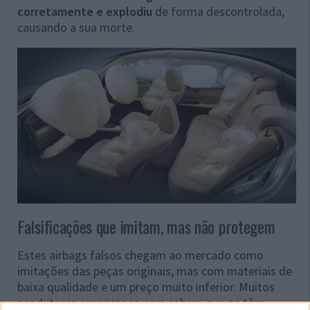
corretamente e explodiu
de forma descontrolada,
causando a sua morte.
Falsificações que imitam, mas não protegem
Estes airbags falsos chegam ao mercado como
imitações das peças originais, mas com materiais de
baixa qualidade e um preço muito inferior. Muitos
condutores americanos nem sabem que os têm