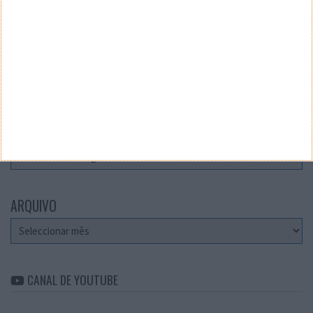
Teste a velocidade da sua Internet
CATEGORIAS
Categorias
ARQUIVO
Arquivo
CANAL DE YOUTUBE