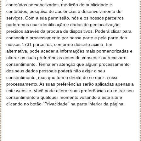
tiveram que trabalhar para permanecer em
conteúdos personalizados, medição de publicidade e
conformidade, pois as empresas de chips dos EUA
conteúdos, pesquisa de audiências e desenvolvimento de
ameaçaram não fornecer às empresas chinesas se
serviços.
Com a sua permissão, nós e os nossos parceiros
não cumprirem as sanções internacionais, observou o
poderemos usar identificação e dados de geolocalização
o WSJ.
precisos através da procura de dispositivos. Poderá clicar para
consentir o processamento por nossa parte e pela parte dos
nossos 1731 parceiros, conforme descrito acima. Em
alternativa, pode aceder a informações mais pormenorizadas e
alterar as suas preferências antes de consentir ou recusar o
Este artigo tem mais de um ano
consentimento.
Tenha em atenção que algum processamento
dos seus dados pessoais poderá não exigir o seu
consentimento, mas que tem o direito de se opor a esse
Acompanhe o Pplware no Google Notícias
processamento. As suas preferências serão aplicadas apenas a
este website. Você pode alterar suas preferências ou retirar seu
consentimento a qualquer momento voltando a este site e
Autor:
Vítor M.
Proponha uma correção, faça uma sugestão
clicando no botão "Privacidade" na parte inferior da página.
Tags:
China
ChinaXiaomi
rússia
Ucrânia