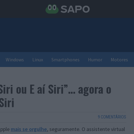
Windows
Linux
Smartphones
Humor
Motores
iri ou E aí Siri”… agora o
Siri
9 COMENTÁRIOS
Apple
mais se orgulhe
, seguramente. O assistente virtual