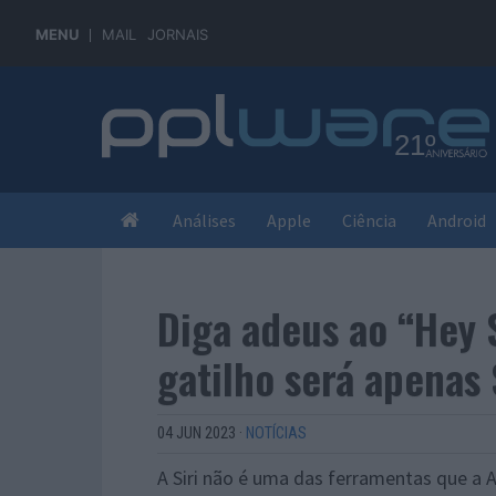
MENU
MAIL
JORNAIS
Análises
Apple
Ciência
Android
Diga adeus ao “Hey S
gatilho será apenas 
04 JUN 2023
·
NOTÍCIAS
A Siri não é uma das ferramentas que a 