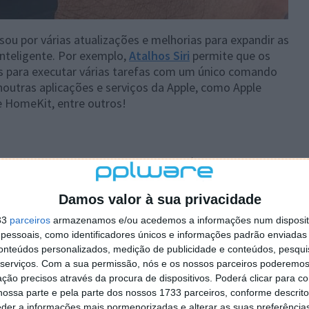
ssou por várias atualizações e melhorias para expandir as
 inteligente. Por exemplo,
Atalhos Siri
permite que os
os para executar várias tarefas com um único comando
 noutras aplicações e serviços da Apple, como Apple
e HomeKit, entre outros!
Cupertino parece estar a mexer em várias ferramentas
gundo o analista
Mark Gurman
no próximo sistema
o precisará de invocar a Siri com o comando de voz "Hey
Damos valor à sua privacidade
33
parceiros
armazenamos e/ou acedemos a informações num dispositi
essoais, como identificadores únicos e informações padrão enviadas 
a para remover o "Hey" na frase de ativação, para que o
conteúdos personalizados, medição de publicidade e conteúdos, pesqui
i" junto com um comando. Embora isto possa parecer uma
serviços.
Com a sua permissão, nós e os nossos parceiros poderemos 
udança é um desafio técnico que requer uma quantidade
ção precisos através da procura de dispositivos. Poderá clicar para co
abalho de engenharia subjacente.
ossa parte e pela parte dos nossos 1733 parceiros, conforme descrit
eder a informações mais pormenorizadas e alterar as suas preferência