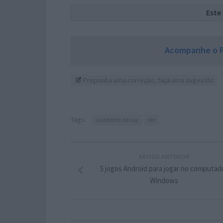
Este
Acompanhe o P
Proponha uma correção, faça uma sugestão
Tags:
assistente de voz
siri
ARTIGO ANTERIOR
5 jogos Android para jogar no computad
Windows