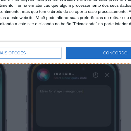
i será capaz de entender a frase singular "Siri" em
timento.
Tenha em atenção que algum processamento dos seus dados
tes. Ter duas palavras, "Hey Siri", aumenta a
nsentimento, mas que tem o direito de se opor a esse processamento. A
orretamente o sinal.
as a este website. Você pode alterar suas preferências ou retirar seu
tando a este site e clicando no botão "Privacidade" na parte inferior 
AIS OPÇÕES
CONCORDO