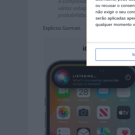
A complexidade significa que a Sir
ou recusar o consen
vários sotaques e dialetos diferen
não exigir o seu co
probabilidade do sistema captar c
serão aplicadas apen
qualquer momento vol
Explicou Gurman.
M