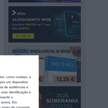
vo, como cookies, e
por um dispositivo
sa de audiências e
usar identificação e
nsentir o
o acima. Em
s antes de consentir