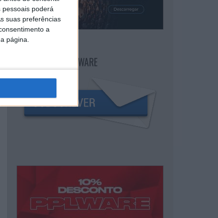
 pessoais poderá
s suas preferências
 consentimento a
da página.
NEWSLETTER PPLWARE