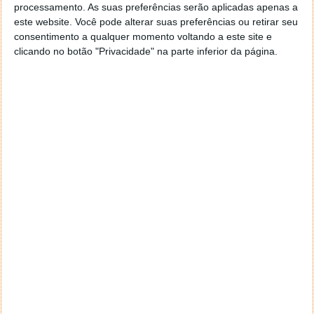
processamento. As suas preferências serão aplicadas apenas a
este website. Você pode alterar suas preferências ou retirar seu
consentimento a qualquer momento voltando a este site e
clicando no botão "Privacidade" na parte inferior da página.
4.1. Introduza o "Nome": Google (Web)
4.2. Introduza o "Atalho": "googleweb" (ou outro
atalho à sua escolha)
4.3. Introduza o "URL": "{google:baseURL}search?
udm=14&q=%s"
4.4. Clique em "Adicionar".