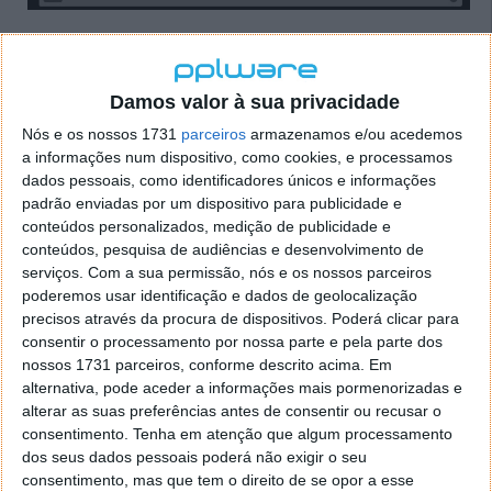
2. Aqui, clique em "Motor de pesquisa", e depois em
"Gerir motores de pesquisa e a pesquisa de sites".
Damos valor à sua privacidade
Nós e os nossos 1731
parceiros
armazenamos e/ou acedemos
a informações num dispositivo, como cookies, e processamos
dados pessoais, como identificadores únicos e informações
padrão enviadas por um dispositivo para publicidade e
conteúdos personalizados, medição de publicidade e
conteúdos, pesquisa de audiências e desenvolvimento de
serviços.
Com a sua permissão, nós e os nossos parceiros
poderemos usar identificação e dados de geolocalização
precisos através da procura de dispositivos. Poderá clicar para
consentir o processamento por nossa parte e pela parte dos
nossos 1731 parceiros, conforme descrito acima. Em
alternativa, pode aceder a informações mais pormenorizadas e
3. Na secção "Site Search", clique em "Adicionar".
alterar as suas preferências antes de consentir ou recusar o
consentimento.
Tenha em atenção que algum processamento
dos seus dados pessoais poderá não exigir o seu
consentimento, mas que tem o direito de se opor a esse