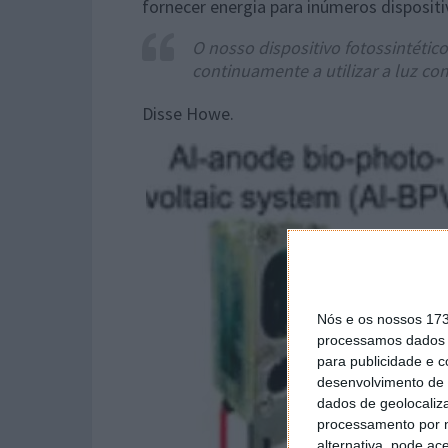
fornecer energia para inúmeros disposit
O nosso dispositivo fotossintéti
continuamente a utilizar a luz co
Disse Howe.
Nós e os nossos 17
processamos dados p
para publicidade e 
desenvolvimento de 
dados de geolocaliza
processamento por n
alternativa, pode ac