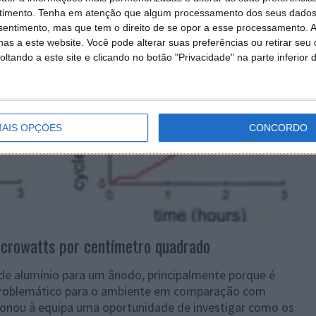
timento.
Tenha em atenção que algum processamento dos seus dados
nsentimento, mas que tem o direito de se opor a esse processamento. A
as a este website. Você pode alterar suas preferências ou retirar seu
tando a este site e clicando no botão "Privacidade" na parte inferior 
AIS OPÇÕES
CONCORDO
microwatts por centímetro quadrado
ã de alumínio para um ânodo, principalmente porque é
s problemático para o ambiente em comparação com
onou à equipa uma oportunidade de investigar como os