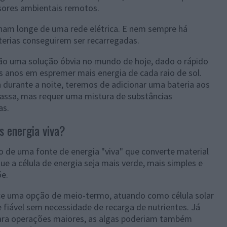
ensores ambientais remotos.
onam longe de uma rede elétrica. E nem sempre há
terias conseguirem ser recarregadas.
 são uma solução óbvia no mundo de hoje, dado o rápido
s anos em espremer mais energia de cada raio de sol.
 durante a noite, teremos de adicionar uma bateria aos
massa, mas requer uma mistura de substâncias
as.
s energia viva?
o de uma fonte de energia "viva" que converte material
ue a célula de energia seja mais verde, mais simples e
õe.
ce uma opção de meio-termo, atuando como célula solar
e fiável sem necessidade de recarga de nutrientes. Já
ara operações maiores, as algas poderiam também