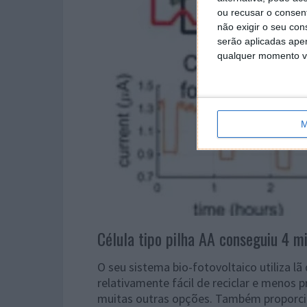
ou recusar o consen
não exigir o seu co
serão aplicadas apen
qualquer momento vol
M
Célula tipo pilha AA conseguiu 4 
O seu sistema bio-fotovoltaico utiliza l
relativamente fácil de reciclar e meno
muitas outras opções. Também proporci