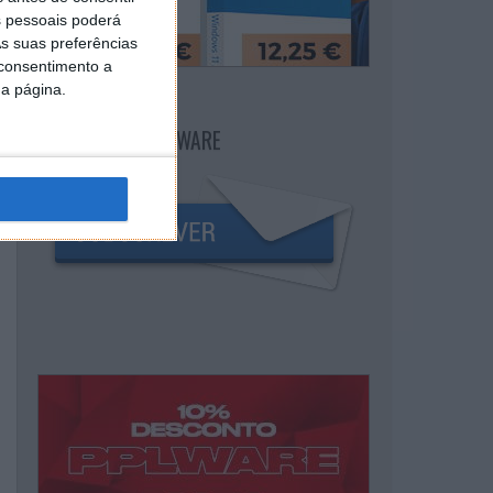
 pessoais poderá
s suas preferências
 consentimento a
da página.
NEWSLETTER PPLWARE