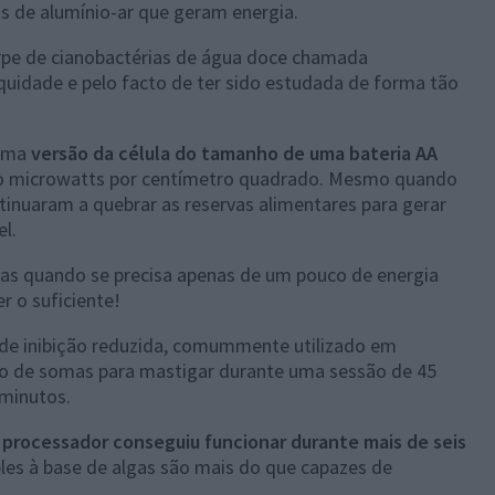
s de alumínio-ar que geram energia.
tirpe de cianobactérias de água doce chamada
iquidade e pelo facto de ter sido estudada de forma tão
 uma
versão da célula do tamanho de uma bateria AA
ro microwatts por centímetro quadrado. Mesmo quando
tinuaram a quebrar as reservas alimentares para gerar
l.
mas quando se precisa apenas de um pouco de energia
r o suficiente!
de inibição reduzida, comummente utilizado em
to de somas para mastigar durante uma sessão de 45
minutos.
o
processador conseguiu funcionar durante mais de seis
les à base de algas são mais do que capazes de