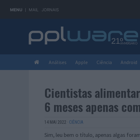
MENU
MAIL
JORNAIS
Análises
Apple
Ciência
Android
Cientistas aliment
6 meses apenas com
14 MAI 2022
·
CIÊNCIA
Sim, leu bem o título, apenas algas fora