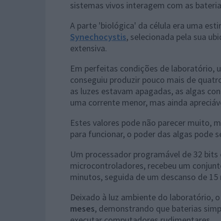
sistemas vivos interagem com as bateria
A parte 'biológica' da célula era uma es
Synechocystis
, selecionada pela sua ub
extensiva.
Em perfeitas condições de laboratório,
conseguiu produzir pouco mais de quat
as luzes estavam apagadas, as algas con
uma corrente menor, mas ainda apreciáve
Estes valores pode não parecer muito, 
para funcionar, o poder das algas pode se
Um processador programável de 32 bits 
microcontroladores, recebeu um conjun
minutos, seguida de um descanso de 15 
Deixado à luz ambiente do laboratório, 
meses
, demonstrando que baterias simp
executar computadores rudimentares.