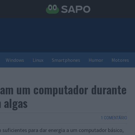
Windows
Linux
Smartphones
Humor
Motores
aram um computador durante
 algas
1 COMENTÁRIO
m suficientes para dar energia a um computador básico,