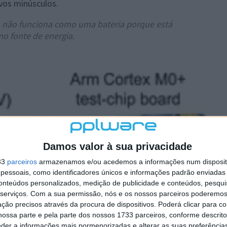
ivos minúsculos.
co não funciona como uma bateria porque está
mo fonte de energia.
Damos valor à sua privacidade
33
parceiros
armazenamos e/ou acedemos a informações num dispositi
essoais, como identificadores únicos e informações padrão enviadas 
conteúdos personalizados, medição de publicidade e conteúdos, pesqui
serviços.
Com a sua permissão, nós e os nossos parceiros poderemos 
ção precisos através da procura de dispositivos. Poderá clicar para co
ossa parte e pela parte dos nossos 1733 parceiros, conforme descrit
eder a informações mais pormenorizadas e alterar as suas preferência