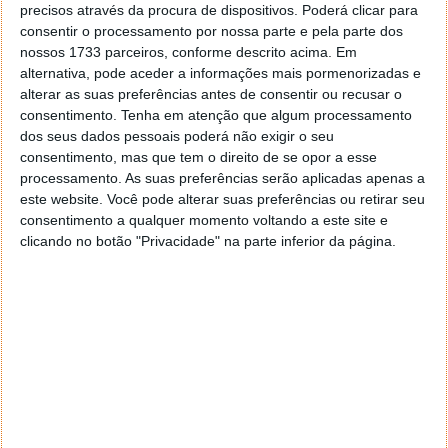
declaração a dizer que não o repetiria.
precisos através da procura de dispositivos. Poderá clicar para
consentir o processamento por nossa parte e pela parte dos
Conforme as últimas estatísticas em tempo real, já
nossos 1733 parceiros, conforme descrito acima. Em
morreram mais de 2700 pessoas e o número de
alternativa, pode aceder a informações mais pormenorizadas e
infetados subiu para os 80 300 casos.
alterar as suas preferências antes de consentir ou recusar o
consentimento.
Tenha em atenção que algum processamento
dos seus dados pessoais poderá não exigir o seu
consentimento, mas que tem o direito de se opor a esse
processamento. As suas preferências serão aplicadas apenas a
este website. Você pode alterar suas preferências ou retirar seu
consentimento a qualquer momento voltando a este site e
clicando no botão "Privacidade" na parte inferior da página.