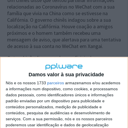
Um chinês disse que tentou partilhar informações
relacionadas ao Coronavírus no WeChat com a sua
família que vivia na China como se estivesse na
Califórnia. O governo chinês indagou sobre a sua
localização na Califórnia. Houve coação a amigos
próximos e o homem também recebeu uma
mensagem de aviso, que alertava para uma tentativa
de acesso à sua conta no WeChat em Xangai.
Outro chinês disse que alguns oficiais do governo
visitaram a sua casa, situada em Dongguan, depois
de monitorizarem a sua resposta a um tweet
Damos valor à sua privacidade
sensível.
Nós e os nossos 1733
parceiros
armazenamos e/ou acedemos
O tweet estava relacionado com as medidas do
a informações num dispositivo, como cookies, e processamos
dados pessoais, como identificadores únicos e informações
governo chinês para lidar com o surto do
padrão enviadas por um dispositivo para publicidade e
Coronavírus. Assim, tal situação levou os oficiais a
conteúdos personalizados, medição de publicidade e
acusar o homem de usar o tweet para atacar o
conteúdos, pesquisa de audiências e desenvolvimento de
governo chinês. Como tal, o seu telefone foi
serviços.
Com a sua permissão, nós e os nossos parceiros
apreendido, e os oficiais fizeram-no assinar uma
poderemos usar identificação e dados de geolocalização