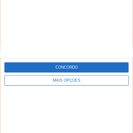
*
*
Nome
Email
Notifique-me de novos comentários por e-mail.
CONCORDO
Também se pode
inscrever
sem comentar.
MAIS OPÇÕES
Aviso: Todo e qualquer texto publicado na internet
através deste sistema não reflete,
necessariamente, a opinião deste site ou do(s)