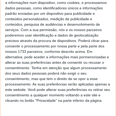
chaves de segurança certificadas pelo FIDO se quiser
a informações num dispositivo, como cookies, e processamos
utilizar a funcionalidade, porque a Apple não quer que
dados pessoais, como identificadores únicos e informações
seja bloqueado fora da sua conta se perder uma.
padrão enviadas por um dispositivo para publicidade e
conteúdos personalizados, medição de publicidade e
conteúdos, pesquisa de audiências e desenvolvimento de
serviços.
Com a sua permissão, nós e os nossos parceiros
poderemos usar identificação e dados de geolocalização
precisos através da procura de dispositivos. Poderá clicar para
consentir o processamento por nossa parte e pela parte dos
nossos 1733 parceiros, conforme descrito acima. Em
alternativa, pode aceder a informações mais pormenorizadas e
alterar as suas preferências antes de consentir ou recusar o
consentimento.
Tenha em atenção que algum processamento
dos seus dados pessoais poderá não exigir o seu
consentimento, mas que tem o direito de se opor a esse
processamento. As suas preferências serão aplicadas apenas a
Existem também algumas limitações quanto aos
este website. Você pode alterar suas preferências ou retirar seu
dispositivos e serviços com que pode utilizar estas
consentimento a qualquer momento voltando a este site e
chaves.
clicando no botão "Privacidade" na parte inferior da página.
Não é possível iniciar sessão no iCloud para