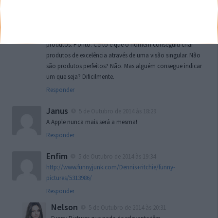
stoned
5 de Outubro de 2014 às 18:06
Há que reconhecer quem tem mérito. E o Steve Jobs tem.
Ponto final. Fanatismo aparte. O perfeccionismo cria bons
produtos. Ponto. Certo é que o homem conseguiu criar
produtos de excelência através de uma visão singular. Não
são produtos perfeitos? Não. Mas alguém consegue indicar
um que seja? Dificilmente.
Responder
Janus
5 de Outubro de 2014 às 18:29
A Apple nunca mais será a mesma!
Responder
Enfim
5 de Outubro de 2014 às 19:34
http://www.funnyjunk.com/Dennis+ritchie/funny-
pictures/5313986/
Responder
Nelson
5 de Outubro de 2014 às 20:31