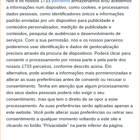
Nós e os nossos 1733
parceiros
armazenamos e/ou acedemos
a informações num dispositivo, como cookies, e processamos
now create masterpieces.
dados pessoais, como identificadores únicos e informações
padrão enviadas por um dispositivo para publicidade e
Steve's vision extended far
conteúdos personalizados, medição de publicidade e
conteúdos, pesquisa de audiências e desenvolvimento de
beyond the years he was
serviços.
Com a sua permissão, nós e os nossos parceiros
alive, and the values on
poderemos usar identificação e dados de geolocalização
precisos através da procura de dispositivos. Poderá clicar para
which he built Apple will
consentir o processamento por nossa parte e pela parte dos
always be with us. Many of
nossos 1733 parceiros, conforme descrito acima. Em
alternativa, pode aceder a informações mais pormenorizadas e
the ideas and projects we're
alterar as suas preferências antes de consentir ou recusar o
working on today got started
consentimento.
Tenha em atenção que algum processamento
dos seus dados pessoais poderá não exigir o seu
after he died, but his
consentimento, mas que tem o direito de se opor a esse
influence on them — and on
processamento. As suas preferências serão aplicadas apenas a
este website. Você pode alterar suas preferências ou retirar seu
all of us — is
consentimento a qualquer momento voltando a este site e
unmistakeable.
clicando no botão "Privacidade" na parte inferior da página.