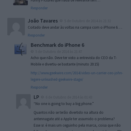
Funny Pictures que nada de relevante têm…
Responder
João Tavares
5 de Outubro de 2014 às 21:32
Coitado deve andar às voltas na campa com o iPhone 6….
Responder
Benchmark do iPhone 6
5 de Outubro de 2014 às 21:47
Acho que não. Deve ter visto a entrevista do CEO da T-
Mobile e divertiu-se bastante (minuto 20:15)
http://www.geekwire.com/2014/video-un-carrier-ceo-john-
legere-unleashed-geekwire-stage/
Responder
LP
6 de Outubro de 2014 às 01:43
“No one is going to buy a big phone.”
Quantos não se terão divertido na altura do
antennagate até a Apple ter assumido o problema?
Esse sr. é mais um ceguinho pela marca, coisa que não