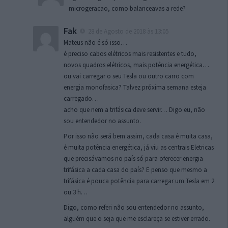
microgeracao, como balanceavas a rede?
Fak
28 de Agosto de 2018 às 13:05
Mateus não é só isso…
é preciso cabos elétricos mais resistentes e tudo,
novos quadros elétricos, mais potência energética…
ou vai carregar o seu Tesla ou outro carro com
energia monofasica? Talvez próxima semana esteja
carregado…
acho que nem a trifásica deve servir… Digo eu, não
sou entendedor no assunto.
Por isso não será bem assim, cada casa é muita casa,
é muita potência energética, já viu as centrais Eletricas
que precisávamos no país só para oferecer energia
trifásica a cada casa do país? E penso que mesmo a
trifásica é pouca potência para carregar um Tesla em 2
ou 3 h…
Digo, como referi não sou entendedor no assunto,
alguém que o seja que me esclareça se estiver errado.