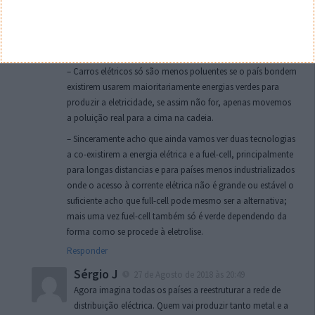
em modo super charger, até mesmo pessoal a deixarem as
casas à noite a carregar os carros… lá se vai o chamado
horário de vazio da EDP, para não falar que existem poucos
pontos de carga.
– Carros elétricos só são menos poluentes se o país bondem
existirem usarem maioritariamente energias verdes para
produzir a eletricidade, se assim não for, apenas movemos
a poluição real para a cima na cadeia.
– Sinceramente acho que ainda vamos ver duas tecnologias
a co-existirem a energia elétrica e a fuel-cell, principalmente
para longas distancias e para países menos industrializados
onde o acesso à corrente elétrica não é grande ou estável o
suficiente acho que full-cell pode mesmo ser a alternativa;
mais uma vez fuel-cell também só é verde dependendo da
forma como se procede à eletrolise.
Responder
Sérgio J
27 de Agosto de 2018 às 20:49
Agora imagina todas os países a reestruturar a rede de
distribuição eléctrica. Quem vai produzir tanto metal e a