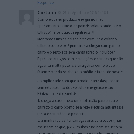
Responder
Cortano
28 de Agosto de 2018 às 16:11
Como é que eu produzo energia no meu
apartamento?!? Meto os paineis solares onde?!? No
telhado?! E os outros inquilínos?!?!
Montamos uns paineis solares comuns a cobrir o
telhado todo e os 2 primeiros a chegar carregam o
carro e o resto fica sem carga (prédio incluído)?
E prédios antigos com instalações electricas que não
aguentam alta potência energética como é que
fazem?! Manda-se abaixo o prédio e faz-se de novo?!
A simplicidade com que a maior parte das pessoas
vêm este assunto dos veiculos energético é tão
básica… a ideia geral é:
1. chego a casa, meto uma extensão para a rua e
carrego o carro (como se a rede electrica aguentasse
tanta electricidade a passar)
2. a minha rua vai ter carregadores para todos (mas
esquecem-se que, p.e.x, muitas ruas nem sequer têm
estacionamentos necessários para todos, quanto