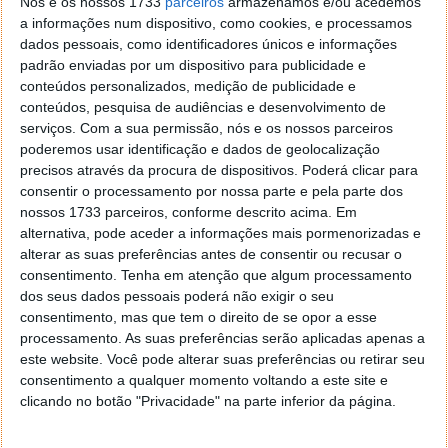
Nós e os nossos 1733
parceiros
armazenamos e/ou acedemos
da ACAP – Associação do Comércio Automóvel de
a informações num dispositivo, como cookies, e processamos
Portugal,
dados pessoais, como identificadores únicos e informações
padrão enviadas por um dispositivo para publicidade e
Nos primeiros três meses, em Portugal foram
conteúdos personalizados, medição de publicidade e
vendidos 726 carros elétricos (+96,7%), 794 híbridos
conteúdos, pesquisa de audiências e desenvolvimento de
'plug-in' (+104,1%) e 1.664 híbridos (+64,3%). O total
serviços.
Com a sua permissão, nós e os nossos parceiros
poderemos usar identificação e dados de geolocalização
de carros movidos a energias menos poluentes foi de
precisos através da procura de dispositivos. Poderá clicar para
3.777 (+75,2%).
consentir o processamento por nossa parte e pela parte dos
nossos 1733 parceiros, conforme descrito acima. Em
De referir que o Governo manteve, para 2018, o
alternativa, pode aceder a informações mais pormenorizadas e
incentivo que pode chegar aos 2250 euros na compra
alterar as suas preferências antes de consentir ou recusar o
de carros 100% elétricos, enquanto que quem
consentimento.
Tenha em atenção que algum processamento
comprar veículos de duas rodas irá receber 20% do
dos seus dados pessoais poderá não exigir o seu
valor de compra, até ao máximo de 400 euros. A
consentimento, mas que tem o direito de se opor a esse
dotação global é de 2,65 milhões de euros.
processamento. As suas preferências serão aplicadas apenas a
este website. Você pode alterar suas preferências ou retirar seu
Via
consentimento a qualquer momento voltando a este site e
clicando no botão "Privacidade" na parte inferior da página.
Leia também...