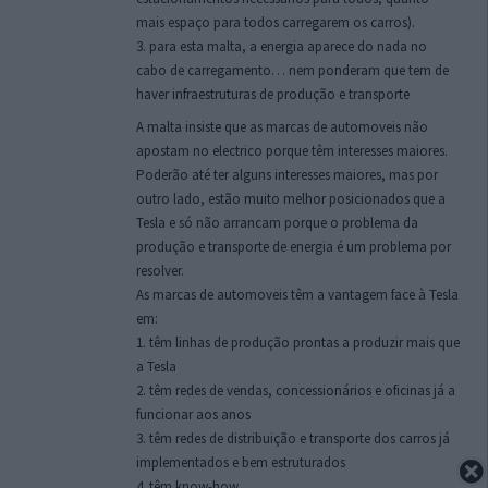
mais espaço para todos carregarem os carros).
3. para esta malta, a energia aparece do nada no
cabo de carregamento… nem ponderam que tem de
haver infraestruturas de produção e transporte
A malta insiste que as marcas de automoveis não
apostam no electrico porque têm interesses maiores.
Poderão até ter alguns interesses maiores, mas por
outro lado, estão muito melhor posicionados que a
Tesla e só não arrancam porque o problema da
produção e transporte de energia é um problema por
resolver.
As marcas de automoveis têm a vantagem face à Tesla
em:
1. têm linhas de produção prontas a produzir mais que
a Tesla
2. têm redes de vendas, concessionários e oficinas já a
funcionar aos anos
3. têm redes de distribuição e transporte dos carros já
implementados e bem estruturados
4. têm know-how