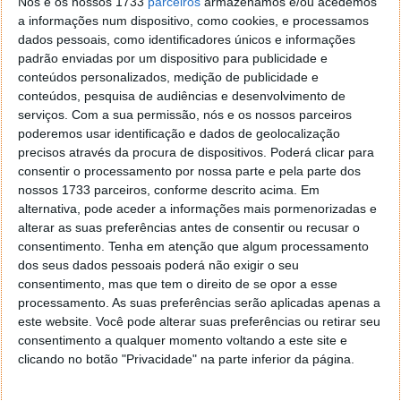
Nós e os nossos 1733
parceiros
armazenamos e/ou acedemos
Isso tens de perguntar a PJ
a informações num dispositivo, como cookies, e processamos
dados pessoais, como identificadores únicos e informações
Responder
padrão enviadas por um dispositivo para publicidade e
lmx
20 de Janeiro de 2014 às 22:52
conteúdos personalizados, medição de publicidade e
lol
conteúdos, pesquisa de audiências e desenvolvimento de
Responder
serviços.
Com a sua permissão, nós e os nossos parceiros
poderemos usar identificação e dados de geolocalização
Benchmark do iPhone 5
precisos através da procura de dispositivos. Poderá clicar para
20 de Janeiro de 2014 às 23:30
consentir o processamento por nossa parte e pela parte dos
Se pesquisasses qualquer coisita provavelmente
nossos 1733 parceiros, conforme descrito acima. Em
encontravas alguma dica.
alternativa, pode aceder a informações mais pormenorizadas e
alterar as suas preferências antes de consentir ou recusar o
http://rr.sapo.pt/informacao_detalhe.aspx?
consentimento.
Tenha em atenção que algum processamento
fid=25&did=136305
dos seus dados pessoais poderá não exigir o seu
Responder
consentimento, mas que tem o direito de se opor a esse
Pedro Pinto
processamento. As suas preferências serão aplicadas apenas a
20 de Janeiro de 2014 às 23:56
este website. Você pode alterar suas preferências ou retirar seu
Que informação adicional tens aí nesse artigo? A fonte
consentimento a qualquer momento voltando a este site e
é a PJ, eles não dão mais nenhuma informação da
clicando no botão "Privacidade" na parte inferior da página.
que foi publicada neste artigo.
Responder