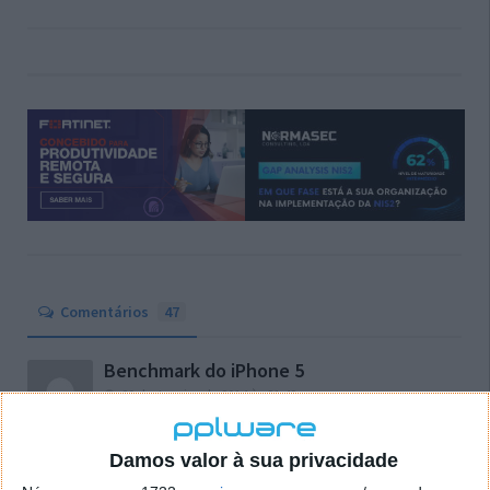
Comentários
47
Benchmark do iPhone 5
20 de Janeiro de 2014 às 21:48
Fiquei na mesma. Clonava cartões ? Fazia o quê ?
Responder
Damos valor à sua privacidade
Pedro Pinto
20 de Janeiro de 2014 às 22:40