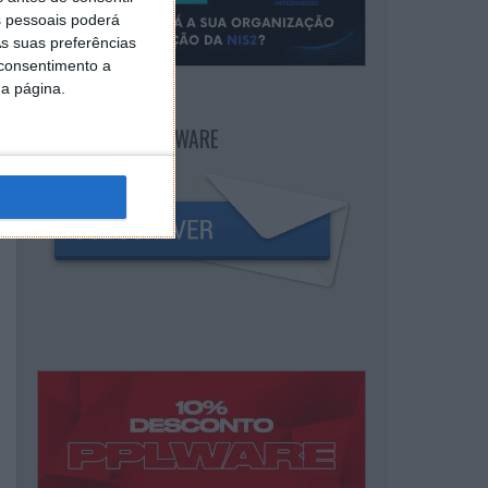
 pessoais poderá
s suas preferências
 consentimento a
da página.
NEWSLETTER PPLWARE