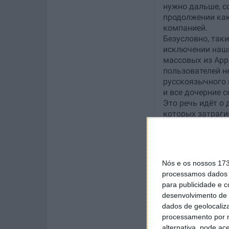
Nós e os nossos 17
processamos dados p
para publicidade e 
desenvolvimento de 
dados de geolocaliza
processamento por n
alternativa, pode ac