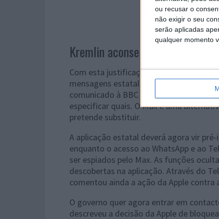
ou recusar o consen
não exigir o seu co
serão aplicadas apen
qualquer momento vol
Kremlin aconselha todos a usar 
Com esta justificação, a Apple já tinha
mensagens estatal russa Max, também pe
M
comunicado à BBC , a Apple alegou que 
especificar quais. O Max é uma alternat
pretende substituir.
A aplicação estatal deverá agora vir pr
enquanto o acesso ao WhatsApp e ao Tel
ser espiados pelo Max. As funções ocult
descobertas na aplicação. Através do Te
comentou ainda a ação da Apple contra a
O governo quer agora entrar em contact
descreveu a decisão da Apple de bloquea