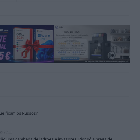
ue ficam os Russos?
s 20:11
s são uma cambada de ladroes e invasores. Pior só a praga de