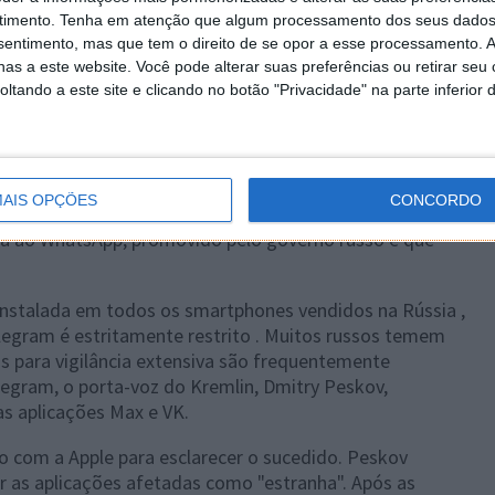
timento.
Tenha em atenção que algum processamento dos seus dados
nsentimento, mas que tem o direito de se opor a esse processamento. A
as a este website. Você pode alterar suas preferências ou retirar seu
tando a este site e clicando no botão "Privacidade" na parte inferior 
Android
 tomado a mesma medida contra a aplicação de
rtencente ao grupo VK, no início de junho. Em
AIS OPÇÕES
CONCORDO
a medida visa o cumprimento das sanções, sem
iva ao WhatsApp, promovido pelo governo russo e que
é-instalada em todos os smartphones vendidos na Rússia ,
egram é estritamente restrito . Muitos russos temem
as para vigilância extensiva são frequentemente
legram, o porta-voz do Kremlin, Dmitry Peskov,
s aplicações Max e VK.
o com a Apple para esclarecer o sucedido. Peskov
r as aplicações afetadas como "estranha". Após as