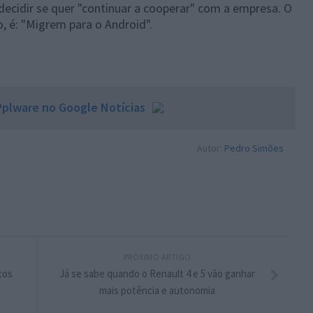
decidir se quer "continuar a cooperar" com a empresa. O
o, é: "Migrem para o Android".
plware no Google Notícias
Autor:
Pedro Simões
PRÓXIMO ARTIGO
tos
Já se sabe quando o Renault 4 e 5 vão ganhar
mais potência e autonomia