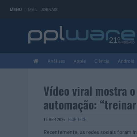
MENU
MAIL
JORNAIS
Análises
Apple
Ciência
Android
Vídeo viral mostra o
automação: “treinar
16 ABR 2026
·
HIGH TECH
Recentemente, as redes sociais foram i