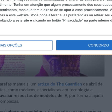
timento.
Tenha em atenção que algum processamento dos seus dados
nsentimento, mas que tem o direito de se opor a esse processamento. A
as a este website. Você pode alterar suas preferências ou retirar seu
tando a este site e clicando no botão "Privacidade" na parte inferior 
AIS OPÇÕES
CONCORDO
 tarefas manuais: um
artigo do The Guardian
de abril de
tes, como médicos, especialistas em tecnologia e
e avaliar respostas de modelos de IA
, por forma a ajudá-
complexas.
ino é
elevar os modelos
até ao ponto em que consigam