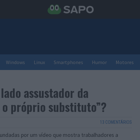
Windows
Linux
Smartphones
Humor
Motores
 lado assustador da
 o próprio substituto”?
13 COMENTÁRIOS
nundadas por um vídeo que mostra trabalhadores a