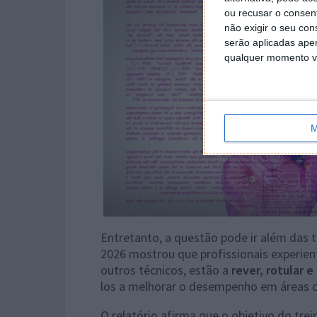
ou recusar o consen
não exigir o seu co
serão aplicadas apen
qualquer momento vol
M
Entretanto, a questão pode ir além das
2026 mostrou que profissionais experien
outros técnicos, estão a
rever, rotular 
los a melhorar o desempenho em áreas 
O relatório afirma que o objetivo do tre