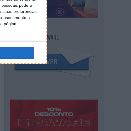
 pessoais poderá
s suas preferências
 consentimento a
da página.
NEWSLETTER PPLWARE