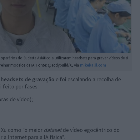
operários do Sudeste Asiático a utilizarem headsets para gravar vídeos de si
treinar modelos de IA. Fonte: @eddybuild/X, via
mikekalil.com
s headsets de gravação
e foi escalando a recolha de
 feito por fases:
oras de vídeo);
o Xu como "o maior
dataset
de vídeo egocêntrico do
a Internet para a IA física".