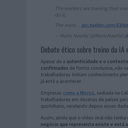
The workers are training their own
do it.
The most…
pic.twitter.com/EB9
— Mario Nawfal (@MarioNawfal)
A
Debate ético sobre treino da IA
Apesar de a
autenticidade e o contexto
confirmados
de forma conclusiva, não se
trabalhadores tinham conhecimento plen
já está a acontecer.
Empresas
como a Micro1
, sediada na Ca
trabalhadores em dezenas de países para
quotidiano, vendendo depois esses dado
Assim, ainda que o vídeo viral não tenh
negócio que representa existe e está a