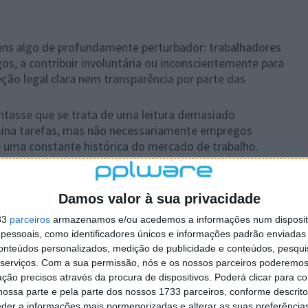
ens algo de profundamente perturbador: trabalhadores
s, a contribuir involuntária ou inconscientemente para
eção legal clara nem transparência por parte das
tasse que se trata de uma leitura demasiado
imina tarefas, mas não necessariamente empregos
 é uma constante histórica do mercado de trabalho.
umanos para treinar IA é uma indústria em
alimentam podem não estar completamente informados
Damos valor à sua privacidade
 Por isso, o debate sobre quem deve beneficiar e quem
 apenas a começar.
33
parceiros
armazenamos e/ou acedemos a informações num dispositi
essoais, como identificadores únicos e informações padrão enviadas 
conteúdos personalizados, medição de publicidade e conteúdos, pesqui
serviços.
Com a sua permissão, nós e os nossos parceiros poderemos 
ção precisos através da procura de dispositivos. Poderá clicar para co
ossa parte e pela parte dos nossos 1733 parceiros, conforme descrit
eder a informações mais pormenorizadas e alterar as suas preferência