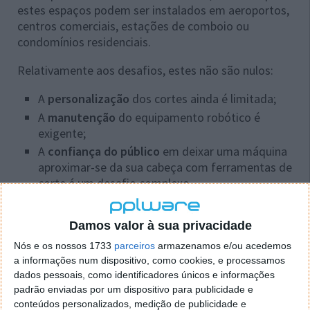
estes espaços podem ser instalados em aeroportos,
centros comerciais, estações de comboio ou
condomínios residenciais.
Relativamente aos desafios, estes não são nulos:
A
personalização
dos cortes ainda é limitada;
A
manutenção
do equipamento robótico é
exigente;
A
confiança do público
em deixar uma máquina
aproximar-se da sua cabeça com ferramentas de
corte é um desafio complexo.
Ainda assim, estes barbeiros robóticos são mais um
exemplo do potencial da tecnologia, nomeadamente
Damos valor à sua privacidade
a IA e robótica, nos serviços quotidianos e
Nós e os nossos 1733
parceiros
armazenamos e/ou acedemos
tradicionais, indo além do atendimento ao público
a informações num dispositivo, como cookies, e processamos
em
call centers
.
dados pessoais, como identificadores únicos e informações
padrão enviadas por um dispositivo para publicidade e
conteúdos personalizados, medição de publicidade e