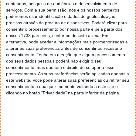
conteúdos, pesquisa de audiências e desenvolvimento de
serviços.
Com a sua permissão, nós e os nossos parceiros
poderemos usar identificação e dados de geolocalização
precisos através da procura de dispositivos. Poderá clicar para
consentir o processamento por nossa parte e pela parte dos
nossos 1733 parceiros, conforme descrito acima. Em
alternativa, pode aceder a informações mais pormenorizadas e
alterar as suas preferências antes de consentir ou recusar o
consentimento.
Tenha em atenção que algum processamento
dos seus dados pessoais poderá não exigir o seu
consentimento, mas que tem o direito de se opor a esse
Se a tecnologia amadurecer e conseguir ganhar a confiança dos
processamento. As suas preferências serão aplicadas apenas a
consumidores, poderá transformar profundamente um setor que resistiu à
este website. Você pode alterar suas preferências ou retirar seu
automação durante séculos.
consentimento a qualquer momento voltando a este site e
clicando no botão "Privacidade" na parte inferior da página.
Robôs barbeiros são parte de uma estratégia
maior
A China tem investido fortemente na integração de
IA e robótica em setores como a
manufactura,
retalho, transportes
e
serviços ao consumidor
. Por