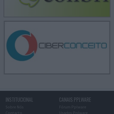
INSTITUCIONAL
CANAIS PPLWARE
Sobre Nós
Fórum Pplware
Contacto
Usados Pplware