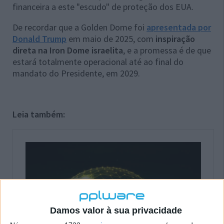
financeira a este "escudo" de proteção dos EUA.
De recordar que a Golden Dome foi
apresentada por
Donald Trump
em maio de 2025, com
inspiração
direta na Iron Dome israelita
, e a promessa é de que
estará totalmente operacional até ao final do
mandato do Presidente, em 2029.
Leia também:
Damos valor à sua privacidade