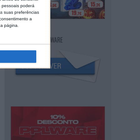
 pessoais poderá
s suas preferências
 consentimento a
da página.
NEWSLETTER PPLWARE