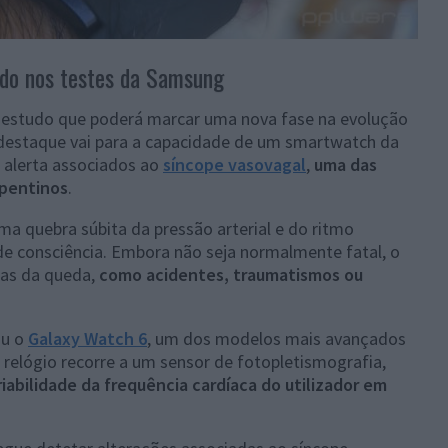
zado nos testes da Samsung
 estudo que poderá marcar uma nova fase na evolução
destaque vai para a capacidade de um smartwatch da
e alerta associados ao
síncope vasovagal
,
uma das
epentinos
.
a quebra súbita da pressão arterial e do ritmo
e consciência. Embora não seja normalmente fatal, o
ias da queda,
como acidentes, traumatismos ou
ou o
Galaxy Watch 6
, um dos modelos mais avançados
 relógio recorre a um sensor de fotopletismografia,
riabilidade da frequência cardíaca do utilizador em