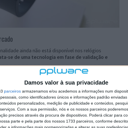
rcado
onalidade ainda não está disponível nos relógios
ata-se de uma tecnologia em fase de validação e
onseguido comprovar a eficácia do sistema é um sinal
da marca. Tudo indica que as próximas gerações de
Damos valor à sua privacidade
rramenta de deteção preventiva
.
33
parceiros
armazenamos e/ou acedemos a informações num dispositi
essoais, como identificadores únicos e informações padrão enviadas 
inda que o síncope vasovagal é mais comum do que
conteúdos personalizados, medição de publicidade e conteúdos, pesqui
e cerca de 40% da população mundial
possa sofrer pelo
serviços.
Com a sua permissão, nós e os nossos parceiros poderemos 
ção precisos através da procura de dispositivos. Poderá clicar para co
ossa parte e pela parte dos nossos 1733 parceiros, conforme descrit
eder a informações mais pormenorizadas e alterar as suas preferência