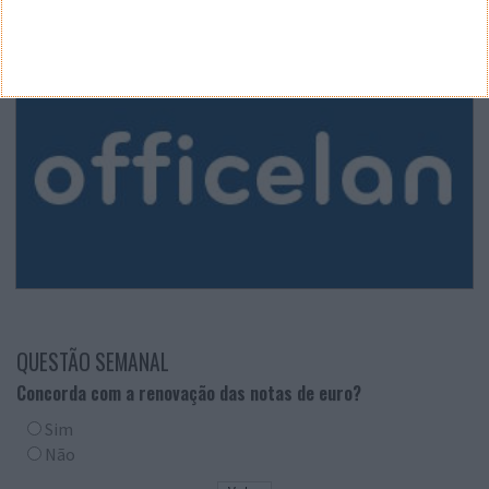
QUESTÃO SEMANAL
Concorda com a renovação das notas de euro?
Sim
Não