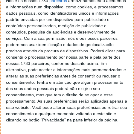
Corrida tecnológica com a China
Nós e os nossos 1733
parceiros
armazenamos e/ou acedemos
a informações num dispositivo, como cookies, e processamos
dados pessoais, como identificadores únicos e informações
A empresa enquadra o seu trabalho na competição
padrão enviadas por um dispositivo para publicidade e
geopolítica entre os EUA e a China, afirmando querer
conteúdos personalizados, medição de publicidade e
entregar ao exército norte-americano "os melhores
conteúdos, pesquisa de audiências e desenvolvimento de
robôs que conseguirmos construir". Aliás, "melhores
serviços.
Com a sua permissão, nós e os nossos parceiros
do que qualquer coisa que a China tenha".
poderemos usar identificação e dados de geolocalização
precisos através da procura de dispositivos. Poderá clicar para
De facto, o país asiático
tem investido fortemente
consentir o processamento por nossa parte e pela parte dos
na robótica humanoide. Ainda que o foco seja
nossos 1733 parceiros, conforme descrito acima. Em
maioritariamente industrial, investigadores militares
alternativa, pode aceder a informações mais pormenorizadas e
chineses já publicaram estudos sobre o potencial
alterar as suas preferências antes de consentir ou recusar o
consentimento.
Tenha em atenção que algum processamento
desta tecnologia em contexto de guerra.
dos seus dados pessoais poderá não exigir o seu
consentimento, mas que tem o direito de se opor a esse
processamento. As suas preferências serão aplicadas apenas a
este website. Você pode alterar suas preferências ou retirar seu
Reprodutor
consentimento a qualquer momento voltando a este site e
de
clicando no botão "Privacidade" na parte inferior da página.
vídeo