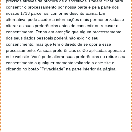
textos em Braille. O resultado foi a criação da
precisos através da procura de dispositivos. Poderá clicar para
Braigo, uma impressora Braille de baixo custo
consentir o processamento por nossa parte e pela parte dos
nossos 1733 parceiros, conforme descrito acima. Em
construída com peças LEGO
Mindstorms.
alternativa, pode aceder a informações mais pormenorizadas e
alterar as suas preferências antes de consentir ou recusar o
A invenção chamou a atenção de especialistas e
consentimento.
Tenha em atenção que algum processamento
empresas tecnológicas por demonstrar que uma
dos seus dados pessoais poderá não exigir o seu
solução simples podia ajudar a reduzir
consentimento, mas que tem o direito de se opor a esse
significativamente os custos de uma tecnologia
processamento. As suas preferências serão aplicadas apenas a
essencial para pessoas com deficiência visual.
este website. Você pode alterar suas preferências ou retirar seu
consentimento a qualquer momento voltando a este site e
clicando no botão "Privacidade" na parte inferior da página.