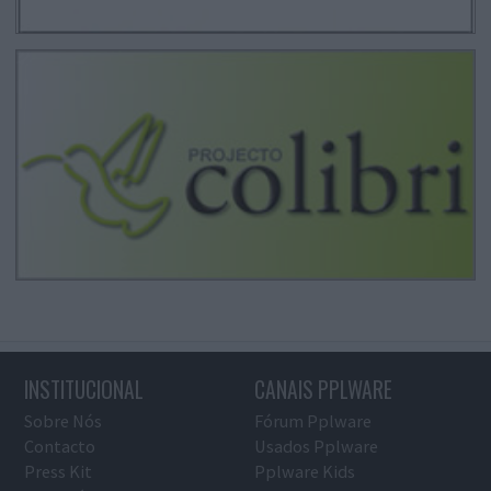
INSTITUCIONAL
CANAIS PPLWARE
Sobre Nós
Fórum Pplware
Contacto
Usados Pplware
Press Kit
Pplware Kids