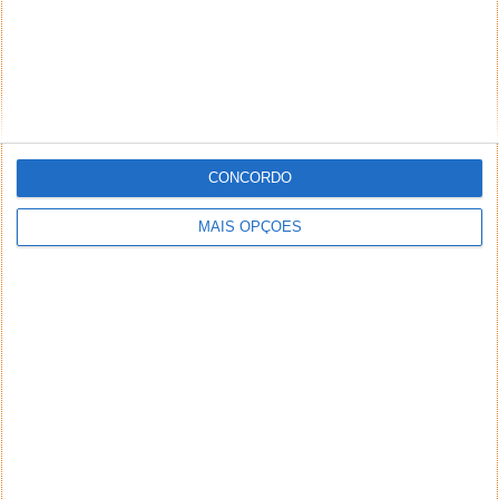
preconceituosos ou de alguma forma prejudiciais a
terceiros. Textos de caráter promocional ou
inseridos no sistema sem a devida identificação do
seu autor (nome completo e endereço válido de
email) também poderão ser excluídos.
CONCORDO
MAIS OPÇÕES
PUB