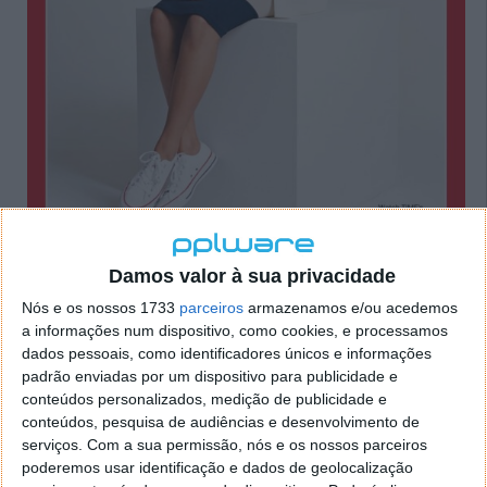
Damos valor à sua privacidade
Aos 15 anos, Gitanjali Rao foi escolhida pela revista TIME como a primeira
Nós e os nossos 1733
parceiros
armazenamos e/ou acedemos
"Kid of the Year". Crédito:
TIME
a informações num dispositivo, como cookies, e processamos
Shubham Banerjee: uma impressora Braille
dados pessoais, como identificadores únicos e informações
padrão enviadas por um dispositivo para publicidade e
criada com LEGO
conteúdos personalizados, medição de publicidade e
conteúdos, pesquisa de audiências e desenvolvimento de
Com apenas 12 anos,
Shubham Banerjee
decidiu
serviços.
Com a sua permissão, nós e os nossos parceiros
procurar uma forma mais acessível de produzir
poderemos usar identificação e dados de geolocalização