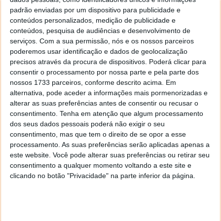
Gmail, onde este está já presente.
padrão enviadas por um dispositivo para publicidade e
conteúdos personalizados, medição de publicidade e
conteúdos, pesquisa de audiências e desenvolvimento de
serviços.
Com a sua permissão, nós e os nossos parceiros
poderemos usar identificação e dados de geolocalização
precisos através da procura de dispositivos. Poderá clicar para
consentir o processamento por nossa parte e pela parte dos
nossos 1733 parceiros, conforme descrito acima. Em
alternativa, pode aceder a informações mais pormenorizadas e
alterar as suas preferências antes de consentir ou recusar o
consentimento.
Tenha em atenção que algum processamento
dos seus dados pessoais poderá não exigir o seu
consentimento, mas que tem o direito de se opor a esse
O curioso neste processo que agora está a acontecer,
processamento. As suas preferências serão aplicadas apenas a
é que a conta do utilizador é removida da app
este website. Você pode alterar suas preferências ou retirar seu
consentimento a qualquer momento voltando a este site e
Hangouts. Ao aceder à app posteriormente, esta está
clicando no botão "Privacidade" na parte inferior da página.
sem qualquer conta gratuita configurada e ao tentar
colocar esta novamente ativa, o utilizador é
novamente encaminhado para o Google Chat.