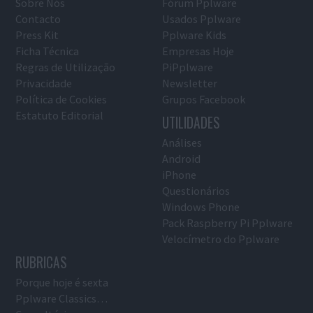
Sobre Nós
Fórum Pplware
Contacto
Usados Pplware
Press Kit
Pplware Kids
Ficha Técnica
Empresas Hoje
Regras de Utilização
PiPplware
Privacidade
Newsletter
Política de Cookies
Grupos Facebook
Estatuto Editorial
UTILIDADES
Análises
Android
iPhone
Questionários
Windows Phone
Pack Raspberry Pi Pplware
Velocímetro do Pplware
RUBRICAS
Porque hoje é sexta
Pplware Classics…