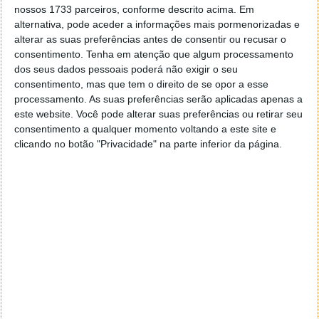
nossos 1733 parceiros, conforme descrito acima. Em
Tags:
/O 2023
Google
Google I/O
I
I/O 2023
alternativa, pode aceder a informações mais pormenorizadas e
alterar as suas preferências antes de consentir ou recusar o
consentimento.
Tenha em atenção que algum processamento
dos seus dados pessoais poderá não exigir o seu
PRÓXIMO ARTIGO
consentimento, mas que tem o direito de se opor a esse
Google Maps vai passar a ter o Immersive View nas
processamento. As suas preferências serão aplicadas apenas a
rotas que dá aos utilizadores
este website. Você pode alterar suas preferências ou retirar seu
consentimento a qualquer momento voltando a este site e
clicando no botão "Privacidade" na parte inferior da página.
ARTIGO ANTERIOR
Altice Portugal: Receitas sobem para os 699 milhões
de euros