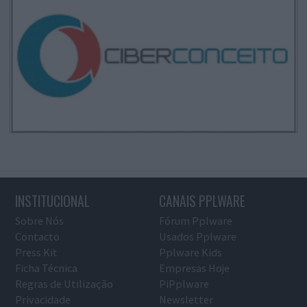
INSTITUCIONAL
CANAIS PPLWARE
Sobre Nós
Fórum Pplware
Contacto
Usados Pplware
Press Kit
Pplware Kids
Ficha Técnica
Empresas Hoje
Regras de Utilização
PiPplware
Privacidade
Newsletter