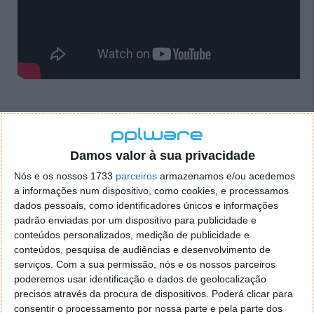
Este artigo tem mais de um ano
Damos valor à sua privacidade
Nós e os nossos 1733
parceiros
armazenamos e/ou acedemos
a informações num dispositivo, como cookies, e processamos
Acompanhe o Pplware no Google Notícias
dados pessoais, como identificadores únicos e informações
padrão enviadas por um dispositivo para publicidade e
conteúdos personalizados, medição de publicidade e
Proponha uma correção, faça uma sugestão
conteúdos, pesquisa de audiências e desenvolvimento de
serviços.
Com a sua permissão, nós e os nossos parceiros
Autor:
Pedro Simões
poderemos usar identificação e dados de geolocalização
precisos através da procura de dispositivos. Poderá clicar para
consentir o processamento por nossa parte e pela parte dos