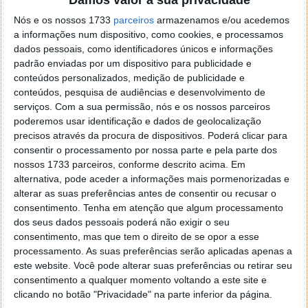
Nos mesmos 5 minutos, o Xiaomi Mi 11 tinha
estabelecido o recorde anterior, com vendas no valor
Nós e os nossos 1733
parceiros
armazenamos e/ou acedemos
de 1,5 mil milhões de yuans, ou seja, quase 210
a informações num dispositivo, como cookies, e processamos
dados pessoais, como identificadores únicos e informações
milhões de euros.
padrão enviadas por um dispositivo para publicidade e
conteúdos personalizados, medição de publicidade e
conteúdos, pesquisa de audiências e desenvolvimento de
serviços.
Com a sua permissão, nós e os nossos parceiros
poderemos usar identificação e dados de geolocalização
precisos através da procura de dispositivos. Poderá clicar para
consentir o processamento por nossa parte e pela parte dos
nossos 1733 parceiros, conforme descrito acima. Em
alternativa, pode aceder a informações mais pormenorizadas e
alterar as suas preferências antes de consentir ou recusar o
consentimento.
Tenha em atenção que algum processamento
dos seus dados pessoais poderá não exigir o seu
consentimento, mas que tem o direito de se opor a esse
processamento. As suas preferências serão aplicadas apenas a
este website. Você pode alterar suas preferências ou retirar seu
consentimento a qualquer momento voltando a este site e
clicando no botão "Privacidade" na parte inferior da página.