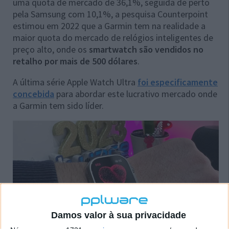
uma quota de mercado de 36,1%, seguida de perto
pela Samsung com 10,1%, a pesquisa Counterpoint
estimou em 2022 que a Garmin tem na realidade a
maior quota do mercado de relógios inteligentes de
preço alto, onde os
smartwatch são vendidos no
retalho por mais de 500 dólares
.
A última série Apple Watch Ultra
foi especificamente
concebida
para abordar este lucrativo mercado onde
a Garmin tem sido líder.
Damos valor à sua privacidade