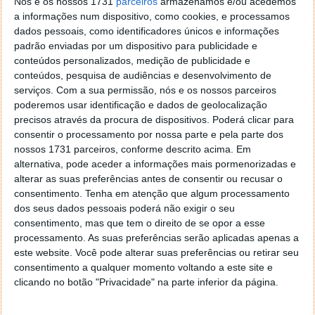
Nós e os nossos 1731
parceiros
armazenamos e/ou acedemos
a informações num dispositivo, como cookies, e processamos
Embora o Ultra seja um fantástico smartwatch com
dados pessoais, como identificadores únicos e informações
muitos novos sensores e funcionalidades, ainda lhe
padrão enviadas por um dispositivo para publicidade e
conteúdos personalizados, medição de publicidade e
faltam características que são obrigatórias para os
conteúdos, pesquisa de audiências e desenvolvimento de
atletas
outdoor
, tais como o mapeamento
serviços.
Com a sua permissão, nós e os nossos parceiros
topográfico offline e uma bateria com autonomia
poderemos usar identificação e dados de geolocalização
para mais de uma semana.
precisos através da procura de dispositivos. Poderá clicar para
consentir o processamento por nossa parte e pela parte dos
Tem havido rumores de que a Apple trabalha para
nossos 1731 parceiros, conforme descrito acima. Em
expandir a duração da bateria do próximo Ultra,
alternativa, pode aceder a informações mais pormenorizadas e
mudando para dispositivos de visualização microLED.
alterar as suas preferências antes de consentir ou recusar o
Dito isto, a autorização de utilização das app ECG
consentimento.
Tenha em atenção que algum processamento
Garmin poderá ser um enorme catalisador para a
dos seus dados pessoais poderá não exigir o seu
empresa, que entrará ainda mais num mundo onde a
consentimento, mas que tem o direito de se opor a esse
Apple domina há muitos anos.
processamento. As suas preferências serão aplicadas apenas a
este website. Você pode alterar suas preferências ou retirar seu
consentimento a qualquer momento voltando a este site e
clicando no botão "Privacidade" na parte inferior da página.
Leia também: