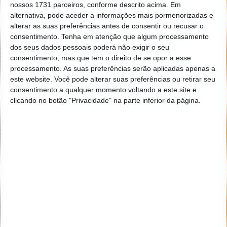
nossos 1731 parceiros, conforme descrito acima. Em
alternativa, pode aceder a informações mais pormenorizadas e
alterar as suas preferências antes de consentir ou recusar o
Com apenas
43 g e 11 mm de espessura
, é 13,4%
consentimento.
Tenha em atenção que algum processamento
mais leve e 6,3% mais fino do que o
Watch X2
,
dos seus dados pessoais poderá não exigir o seu
garantindo uma utilização confortável durante todo
consentimento, mas que tem o direito de se opor a esse
o dia.
processamento. As suas preferências serão aplicadas apenas a
este website. Você pode alterar suas preferências ou retirar seu
O OPPO Watch X3 está disponível em dois
consentimento a qualquer momento voltando a este site e
acabamentos distintos:
clicando no botão "Privacidade" na parte inferior da página.
Titânio Cinza
, que apresenta elementos
decorativos em liga de titânio e detalhes com
rebites, combinando uma textura premium com
um toque dinâmico.
Titânio Preto
, que se inspira nos tons profundos
dos relógios de luxo tradicionais, apresentando
uma estética sóbria e confiante.