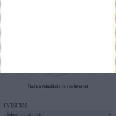
PUB
VELOCÍMETRO PPLWARE
Teste a velocidade da sua Internet
CATEGORIAS
Categorias