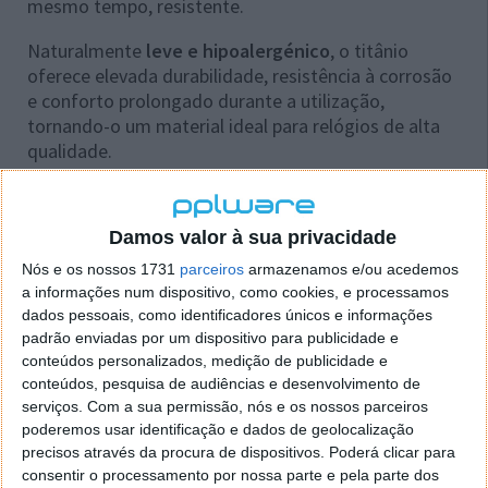
mesmo tempo, resistente.
Naturalmente
leve e hipoalergénico
, o titânio
oferece elevada durabilidade, resistência à corrosão
e conforto prolongado durante a utilização,
tornando-o um material ideal para relógios de alta
qualidade.
Graças a melhorias nos materiais e a uma estrutura
interna otimizada, o OPPO Watch X3 apresenta um
Damos valor à sua privacidade
perfil mais fino e leve.
Nós e os nossos 1731
parceiros
armazenamos e/ou acedemos
a informações num dispositivo, como cookies, e processamos
dados pessoais, como identificadores únicos e informações
padrão enviadas por um dispositivo para publicidade e
conteúdos personalizados, medição de publicidade e
conteúdos, pesquisa de audiências e desenvolvimento de
serviços.
Com a sua permissão, nós e os nossos parceiros
poderemos usar identificação e dados de geolocalização
precisos através da procura de dispositivos. Poderá clicar para
consentir o processamento por nossa parte e pela parte dos