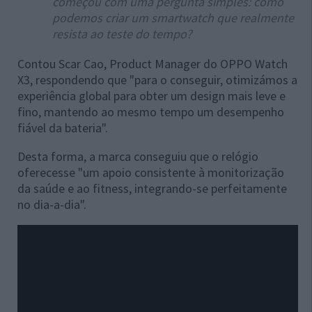
começou com uma pergunta simples: como
podemos criar um smartwatch que realmente
resista ao teste do tempo?
Contou Scar Cao, Product Manager do OPPO Watch
X3, respondendo que "para o conseguir, otimizámos a
experiência global para obter um design mais leve e
fino, mantendo ao mesmo tempo um desempenho
fiável da bateria".
Desta forma, a marca conseguiu que o relógio
oferecesse "um apoio consistente à monitorização
da saúde e ao fitness, integrando-se perfeitamente
no dia-a-dia".