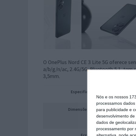
O OnePlus Nord CE 3 Lite 5G oferece sens
a/b/g/n/ac, 2.4G/5G, Bluetooth 5.1, tem 
3,5mm.
Especificações
Nós e os nossos 17
processamos dados p
Dimensões e Peso
para publicidade e 
desenvolvimento de 
dados de geolocaliza
processamento por n
Ecrã
alternativa, pode ac