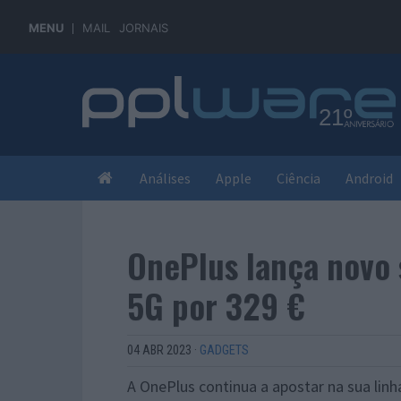
MENU
MAIL
JORNAIS
Análises
Apple
Ciência
Android
OnePlus lança novo 
5G por 329 €
04 ABR 2023
·
GADGETS
A OnePlus continua a apostar na sua lin