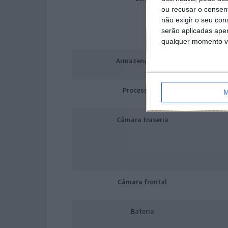
ou recusar o consen
não exigir o seu co
serão aplicadas apen
qualquer momento vol
Armazenamento
Processador
M
Câmara traseria
Câmara frontal
Bateria