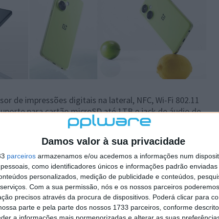
or de impressões digitais na lateral, NFC, Wi-Fi 802.11
suporte para cartão microSD até 1TB e jack de áudio de
Damos valor à sua privacidade
OnePlus Nord CE 3 Lite 5G
33
parceiros
armazenamos e/ou acedemos a informações num dispositi
essoais, como identificadores únicos e informações padrão enviadas 
165,5 x 76 x 8,33mm
conteúdos personalizados, medição de publicidade e conteúdos, pesqui
serviços.
Com a sua permissão, nós e os nossos parceiros poderemos 
195g
ção precisos através da procura de dispositivos. Poderá clicar para co
ossa parte e pela parte dos nossos 1733 parceiros, conforme descrit
6,72 "
eder a informações mais pormenorizadas e alterar as suas preferência