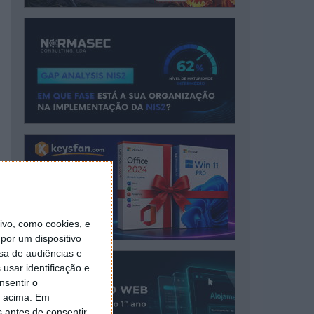
vo, como cookies, e
por um dispositivo
sa de audiências e
usar identificação e
nsentir o
o acima. Em
s antes de consentir