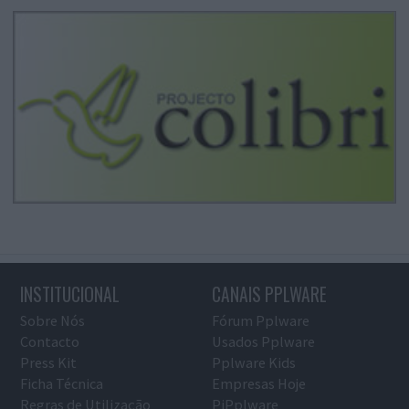
INSTITUCIONAL
CANAIS PPLWARE
Sobre Nós
Fórum Pplware
Contacto
Usados Pplware
Press Kit
Pplware Kids
Ficha Técnica
Empresas Hoje
Regras de Utilização
PiPplware