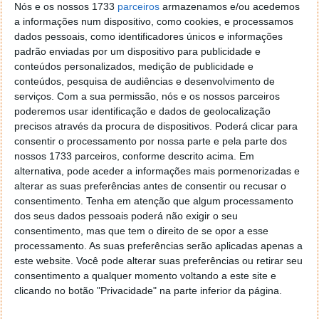
Tapetes de deteção: são os tapetes que
Nós e os nossos 1733
parceiros
armazenamos e/ou acedemos
atravessa ao longo de uma prova e que detetam
a informações num dispositivo, como cookies, e processamos
o seu transponder.
dados pessoais, como identificadores únicos e informações
padrão enviadas por um dispositivo para publicidade e
Decodificadores e software de cronometragem:
conteúdos personalizados, medição de publicidade e
os produtos permitem configurar, cronometrar,
conteúdos, pesquisa de audiências e desenvolvimento de
criar e publicar resultados de prova em
serviços.
Com a sua permissão, nós e os nossos parceiros
informação legível.
poderemos usar identificação e dados de geolocalização
precisos através da procura de dispositivos. Poderá clicar para
Visto de fora, a
aquisição da MyLaps e o lançamento
consentir o processamento por nossa parte e pela parte dos
da Marathon Series
parecem estar perfeitamente
nossos 1733 parceiros, conforme descrito acima. Em
alinhados.
alternativa, pode aceder a informações mais pormenorizadas e
alterar as suas preferências antes de consentir ou recusar o
Atualmente, os atletas enfrentam um desafio
consentimento.
Tenha em atenção que algum processamento
persistente: a discrepância entre as gravações dos
dos seus dados pessoais poderá não exigir o seu
seus dispositivos pessoais e os tempos oficiais de
consentimento, mas que tem o direito de se opor a esse
corrida. Seja por carregar no botão de início alguns
processamento. As suas preferências serão aplicadas apenas a
segundos mais tarde, falhar um ponto de controlo ou
este website. Você pode alterar suas preferências ou retirar seu
parar o relógio demasiado cedo na meta, este tipo
consentimento a qualquer momento voltando a este site e
de erro humano pode ser extremamente frustrante.
clicando no botão "Privacidade" na parte inferior da página.