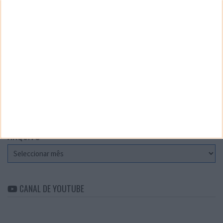
Teste a velocidade da sua Internet
CATEGORIAS
Categorias
ARQUIVO
Arquivo
CANAL DE YOUTUBE