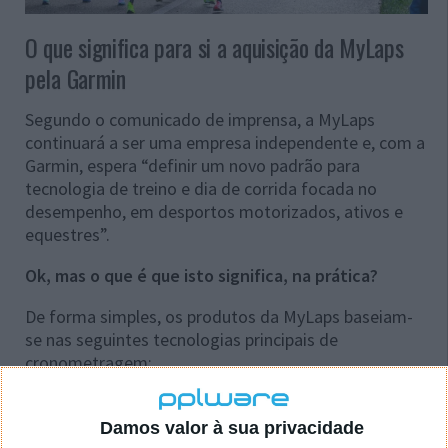
O que significa para si a aquisição da MyLaps
pela Garmin
Segundo o comunicado de imprensa, a MyLaps
continuará a ser uma empresa independente e, com a
Garmin, espera “definir um novo padrão para
tecnologia de treino e dia de corrida focada no
desempenho, em desportos motorizados, ativos e
equestres”.
Ok, mas o que é que isto significa, na prática?
De forma simples, os produtos da MyLaps baseiam-
se nas seguintes tecnologias principais de
cronometragem:
Transponders/chips: cada participante utiliza um
transponder ou chip de corrida com um ID único.
Damos valor à sua privacidade