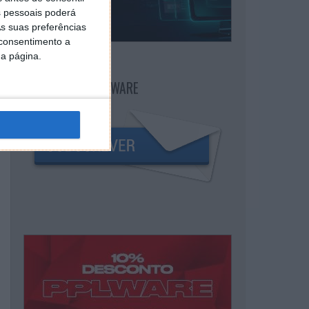
 pessoais poderá
s suas preferências
 consentimento a
da página.
NEWSLETTER PPLWARE