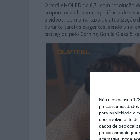
O ecrã AMOLED de 6,7" com resolução d
proporcionando uma experiência de visual
a vídeos. Com uma taxa de atualização 
durante tarefas exigentes, sendo uma ex
protegido pelo Corning Gorilla Glass 5, q
Nós e os nossos 17
processamos dados p
para publicidade e 
desenvolvimento de 
dados de geolocaliza
processamento por n
alternativa, pode ac