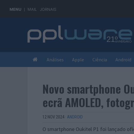
MENU
MAIL
JORNAIS
Análises
Apple
Ciência
Android
Novo smartphone Ou
ecrã AMOLED, fotogr
12 NOV 2024
·
ANDROID
O smartphone Oukitel P1 foi lançado of