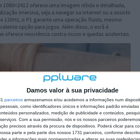
e 1080×2412 oferece uma imagem nítida e detalhada,
ização imersiva, seja a navegar na internet ou a assistir
de 120Hz, o P1 garante uma operação fluida, mesmo
celente opção para jogos. Além disso, o ecrã é
ue oferece resistência contra riscos e quedas acidentais.
Damos valor à sua privacidade
31
parceiros
armazenamos e/ou acedemos a informações num dispositi
essoais, como identificadores únicos e informações padrão enviadas 
conteúdos personalizados, medição de publicidade e conteúdos, pesqui
serviços.
Com a sua permissão, nós e os nossos parceiros poderemos 
ção precisos através da procura de dispositivos. Poderá clicar para co
ossa parte e pela parte dos nossos 1731 parceiros, conforme descrit
eder a informações mais pormenorizadas e alterar as suas preferência