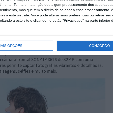
timento.
Tenha em atenção que algum processamento dos seus dados
nsentimento, mas que tem o direito de se opor a esse processamento. A
as a este website. Você pode alterar suas preferências ou retirar seu
tando a este site e clicando no botão "Privacidade" na parte inferior 
ualidade
AIS OPÇÕES
CONCORDO
s, incluindo uma câmara principal SONY IMX766 de
ma câmara frontal SONY IMX616 de 32MP com uma
ras permite captar fotografias vibrantes e detalhadas,
isagens, selfies e muito mais.