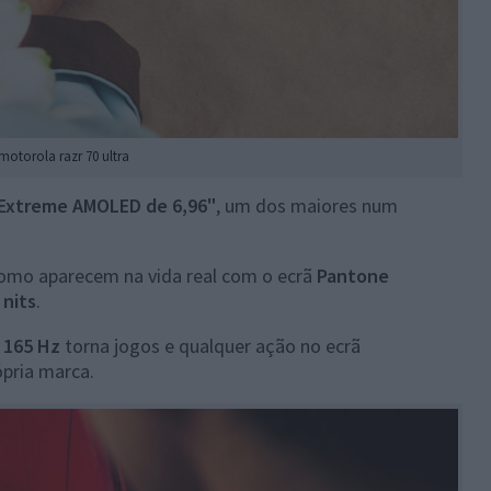
motorola razr 70 ultra
 Extreme AMOLED de 6,96"
, um dos maiores num
omo aparecem na vida real com o ecrã
Pantone
 nits
.
e 165 Hz
torna jogos e qualquer ação no ecrã
ópria marca.