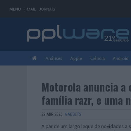
MENU
MAIL
JORNAIS
Análises
Apple
Ciência
Android
Motorola anuncia a c
família razr, e uma n
29 ABR 2026
·
GADGETS
A par de um largo leque de novidades a 