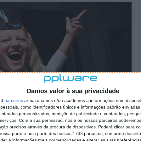
Damos valor à sua privacidade
33
parceiros
armazenamos e/ou acedemos a informações num dispositi
essoais, como identificadores únicos e informações padrão enviadas 
conteúdos personalizados, medição de publicidade e conteúdos, pesqui
serviços.
Com a sua permissão, nós e os nossos parceiros poderemos 
ção precisos através da procura de dispositivos. Poderá clicar para co
ossa parte e pela parte dos nossos 1733 parceiros, conforme descrit
motorola razr 70 ultra
eder a informações mais pormenorizadas e alterar as suas preferência