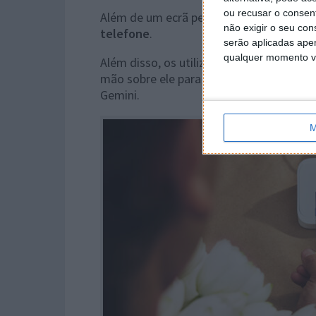
ou recusar o consen
Além de um ecrã personalizável, é possív
não exigir o seu co
telefone
.
serão aplicadas apen
qualquer momento vol
Além disso, os utilizadores
podem até in
mão sobre ele para silenciar um alarme,
Gemini.
M