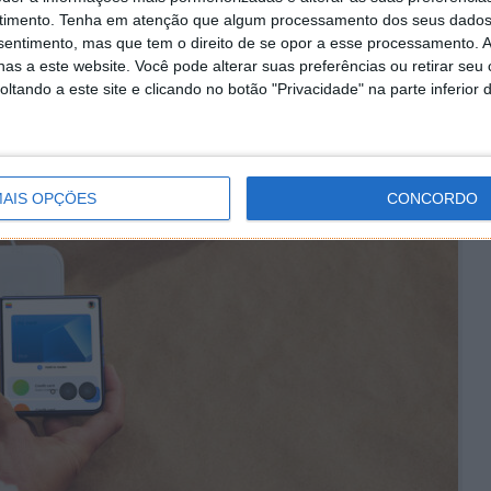
timento.
Tenha em atenção que algum processamento dos seus dados
el
aceder facilmente a aplicações e jogos sem abrir o
nsentimento, mas que tem o direito de se opor a esse processamento. A
as a este website. Você pode alterar suas preferências ou retirar seu
tando a este site e clicando no botão "Privacidade" na parte inferior 
teragir com o ecrã externo sem lhe tocar
, passando a
 por exemplo, ou iniciar uma conversa com o Google
AIS OPÇÕES
CONCORDO