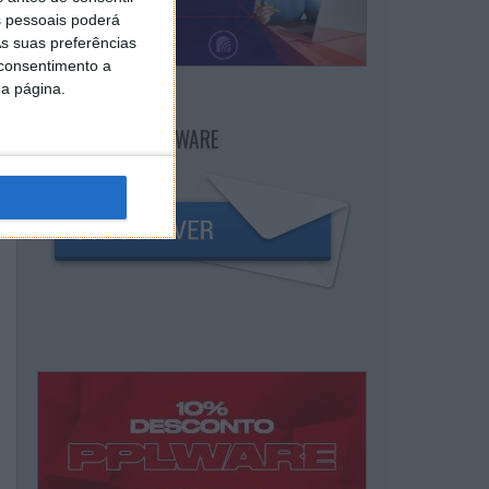
 pessoais poderá
s suas preferências
 consentimento a
da página.
NEWSLETTER PPLWARE