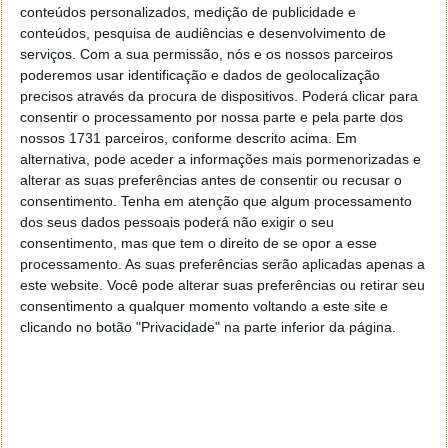
conteúdos personalizados, medição de publicidade e
os discos SSD são atualmente a melhor escolha do
conteúdos, pesquisa de audiências e desenvolvimento de
mercado. No entanto os discos rígidos ainda
serviços.
Com a sua permissão, nós e os nossos parceiros
continuam a ser os preferidos para alguns contextos,
poderemos usar identificação e dados de geolocalização
especialmente a longo prazo e para backups.
precisos através da procura de dispositivos. Poderá clicar para
consentir o processamento por nossa parte e pela parte dos
Leia também:
nossos 1731 parceiros, conforme descrito acima. Em
alternativa, pode aceder a informações mais pormenorizadas e
alterar as suas preferências antes de consentir ou recusar o
consentimento.
Tenha em atenção que algum processamento
dos seus dados pessoais poderá não exigir o seu
consentimento, mas que tem o direito de se opor a esse
processamento. As suas preferências serão aplicadas apenas a
este website. Você pode alterar suas preferências ou retirar seu
consentimento a qualquer momento voltando a este site e
clicando no botão "Privacidade" na parte inferior da página.