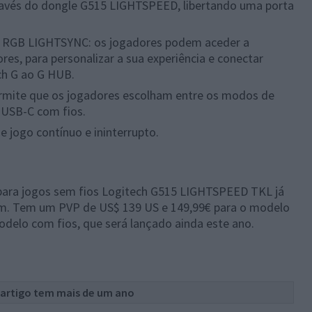
ravés do dongle G515 LIGHTSPEED, libertando uma porta
 a RGB LIGHTSYNC: os jogadores podem aceder a
es, para personalizar a sua experiência e conectar
ch G ao G HUB.
ermite que os jogadores escolham entre os modos de
 USB-C com fios.
e jogo contínuo e ininterrupto.
 para jogos sem fios Logitech G515 LIGHTSPEED TKL já
om. Tem um PVP de US$ 139 US e 149,99€ para o modelo
odelo com fios, que será lançado ainda este ano.
 artigo tem mais de um ano