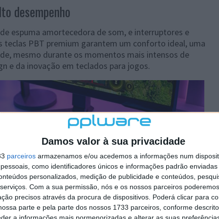
alto desempenho
de espuma amortecedora de som, e interruptores e
. As teclas PBT premium garantem um conforto ideal, uma
dade, mesmo durante os momentos mais intensos de
ign e da inovação em teclados para jogos.
Damos valor à sua privacidade
33
parceiros
armazenamos e/ou acedemos a informações num dispositi
essoais, como identificadores únicos e informações padrão enviadas 
conteúdos personalizados, medição de publicidade e conteúdos, pesqui
serviços.
Com a sua permissão, nós e os nossos parceiros poderemos 
ção precisos através da procura de dispositivos. Poderá clicar para co
ossa parte e pela parte dos nossos 1733 parceiros, conforme descrit
eder a informações mais pormenorizadas e alterar as suas preferência