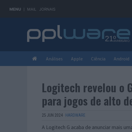
MENU
MAIL
JORNAIS
Análises
Apple
Ciência
Android
Logitech revelou o 
para jogos de alto
25 JUN 2024
·
HARDWARE
A Logitech G acaba de anunciar mais u