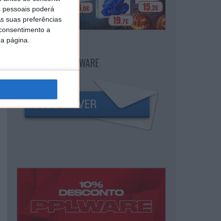
 pessoais poderá
s suas preferências
 consentimento a
da página.
NEWSLETTER PPLWARE