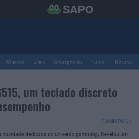
Windows
Linux
Smartphones
Humor
Motores
G515, um teclado discreto
 desempenho
7 COMENTÁRIOS
ma novidade dedicada ao universo gamming. Revelou um