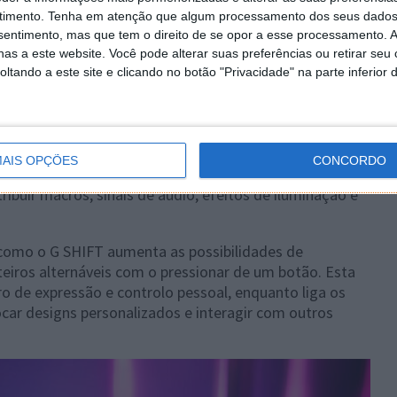
timento.
Tenha em atenção que algum processamento dos seus dados
nsentimento, mas que tem o direito de se opor a esse processamento. A
as a este website. Você pode alterar suas preferências ou retirar seu
tando a este site e clicando no botão "Privacidade" na parte inferior 
mente anunciada tecnologia da Logitech G -
recursos de personalização muito além do que um
AIS OPÇÕES
CONCORDO
realizar até 15 ações diferentes, permitindo aos
ribuir macros, sinais de áudio, efeitos de iluminação e
como o G SHIFT aumenta as possibilidades de
teiros alternáveis com o pressionar de um botão. Esta
 de expressão e controlo pessoal, enquanto liga os
ar designs personalizados e interagir com outros