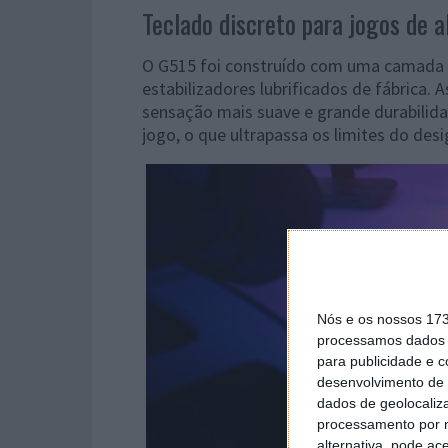
Teclado discreto para jogos de 
O G515 foi construído com uma camada 
estabilizadores lubrificados de fábrica
sensação mais suave e grande durabili
jogo, o que ultrapassa os limites do des
Nós e os nossos 17
processamos dados p
para publicidade e 
desenvolvimento de 
dados de geolocaliza
processamento por n
alternativa, pode ac