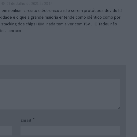
27 de Julho de 2021 às 23:14
o em nenhum circuito eléctronico a não serem protótipos devido há
xidade e o que a grande maioria entende como idêntico como por
 stacking dos chips HBM, nada tem a ver com TSV… O Tadeu não
ado… abraço
*
Email