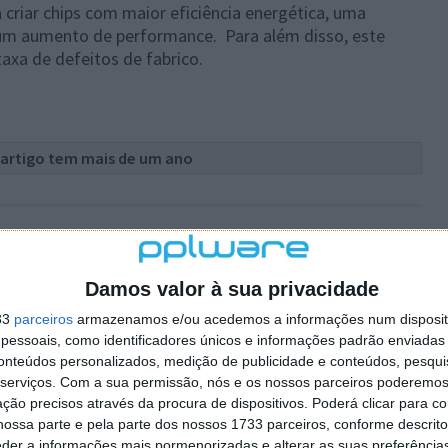
criar chips com maior eficiência energética, uma
 um aumento de performance. Para além disso, este
taxa de defeitos de fabrico.
 artigo tem mais de um ano
abrico de chips
,
semicondutores
Damos valor à sua privacidade
plware no Google Notícias
33
parceiros
armazenamos e/ou acedemos a informações num dispositi
essoais, como identificadores únicos e informações padrão enviadas 
Autor:
Marisa Pinto
conteúdos personalizados, medição de publicidade e conteúdos, pesqui
serviços.
Com a sua permissão, nós e os nossos parceiros poderemos 
ção precisos através da procura de dispositivos. Poderá clicar para co
ossa parte e pela parte dos nossos 1733 parceiros, conforme descrit
eder a informações mais pormenorizadas e alterar as suas preferência