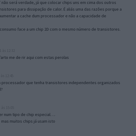
 não será verdade, já que colocar chips uns em cima dos outros
nsistores para dissipação de calor. É aliás uma das razões porque a
a aumentar a cache dum processador e não a capacidade de
 consumo face a um chip 2D com o mesmo número de transistores.
 às 12:32
farto me de rir aqui com estas perolas
 às 12:45
 processador que tenha transistores independentes organizados
l?
 às 15:05
ser num tipo de chip especial….
mas muitos chips já usam isto