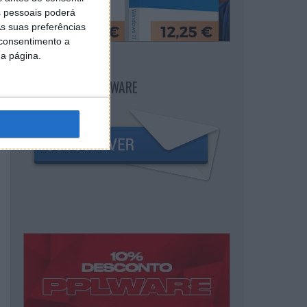
 pessoais poderá
s suas preferências
 consentimento a
da página.
NEWSLETTER PPLWARE