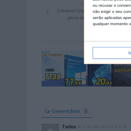
ARTIGO ANTERIOR
ou recusar o consen
O Android 12 quer ajudar os utilizadores 
não exigir o seu co
piores situações de emergência
serão aplicadas apen
qualquer momento vol
M
Comentários
5
Tadeu
27 de Julho de 2021 às 11:49