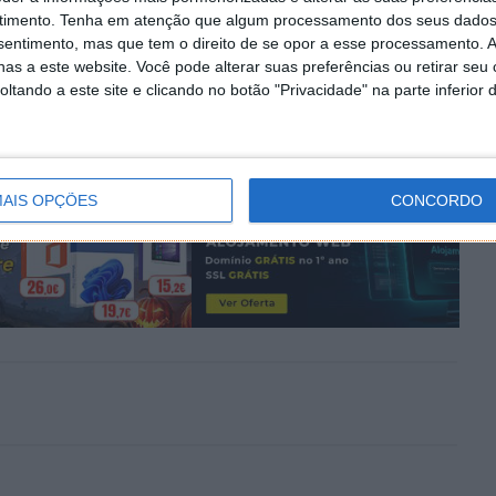
PRÓXIMO ARTIGO
timento.
Tenha em atenção que algum processamento dos seus dados
nas
Sinais de vapor de água na atmosfera de
nsentimento, mas que tem o direito de se opor a esse processamento. A
Ganimedes (lua de Júpiter)
as a este website. Você pode alterar suas preferências ou retirar seu
tando a este site e clicando no botão "Privacidade" na parte inferior 
AIS OPÇÕES
CONCORDO