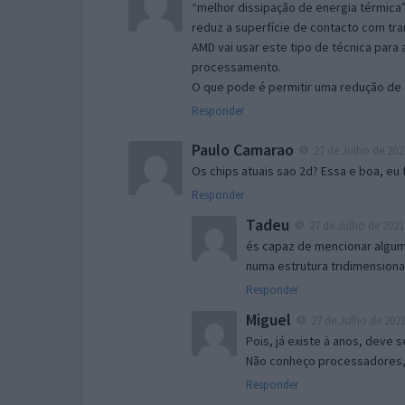
“melhor dissipação de energia térmica”
reduz a superfície de contacto com tra
AMD vai usar este tipo de técnica par
processamento.
O que pode é permitir uma redução de
Responder
Paulo Camarao
27 de Julho de 2021
Os chips atuais sao 2d? Essa e boa, eu 
Responder
Tadeu
27 de Julho de 2021
és capaz de mencionar algum
numa estrutura tridimensiona
Responder
Miguel
27 de Julho de 2021
Pois, já existe à anos, deve 
Não conheço processadores, 
Responder