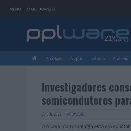
MENU
MAIL
JORNAIS
Análises
Apple
Ciência
Android
Investigadores cons
semicondutores para
27 JUL 2021
·
HARDWARE
O mundo da tecnologia está em constant