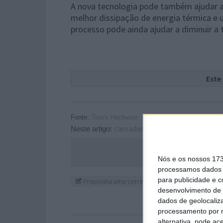
A nova tecnologia pode também ajudar a 
melhor dissipação de energia térmica e
processo pode ainda ajudar a diminuir a 
Este
Fonte:
Tom's Hardware
Neste artigo:
camadas
,
chips
,
componentes
,
f
Acompanhe o P
Nós e os nossos 17
processamos dados p
para publicidade e 
Proponha uma correção, faça uma sugestão
desenvolvimento de 
dados de geolocaliza
processamento por n
alternativa, pode ac