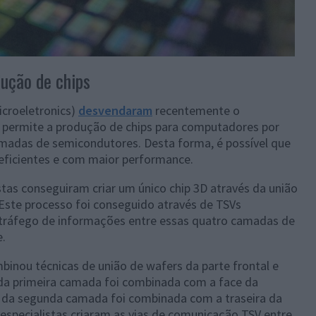
ução de chips
icroeletronics)
desvendaram
recentemente o
 permite a produção de chips para computadores por
madas de semicondutores. Desta forma, é possível que
eficientes e com maior performance.
stas conseguiram criar um único chip 3D através da união
ste processo foi conseguido através de TSVs
o tráfego de informações entre essas quatro camadas de
.
inou técnicas de união de wafers da parte frontal e
ace da primeira camada foi combinada com a face da
a da segunda camada foi combinada com a traseira da
 especialistas criaram as vias de comunicação TSV entre