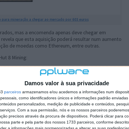
p para mineração a chegar ao mercado por 603 euros
rados, mas a encomenda apenas deve chegar em
revela que esta aquisição poderá resultar num aumento
ção de moedas como Ethereum, entre outras.
ut 8 Mining:
aplicações que interagem com várias redes de
s, e abrem muitas possibilidades numa ampla variedade
 entusiasmados por ter estas Nvidia CMPs de alto
Damos valor à sua privacidade
33
parceiros
armazenamos e/ou acedemos a informações num dispositi
essoais, como identificadores únicos e informações padrão enviadas 
a CMP abrirá novas oportunidades para a Hut 8 e vai
conteúdos personalizados, medição de publicidade e conteúdos, pesqui
ar os nossos planos a longo e curto prazo para
serviços.
Com a sua permissão, nós e os nossos parceiros poderemos 
s de receita.
ção precisos através da procura de dispositivos. Poderá clicar para co
ossa parte e pela parte dos nossos 1733 parceiros, conforme descrit
cas Nvidia CMP lhe tragam uma receita de
eder a informações mais pormenorizadas e alterar as suas preferência