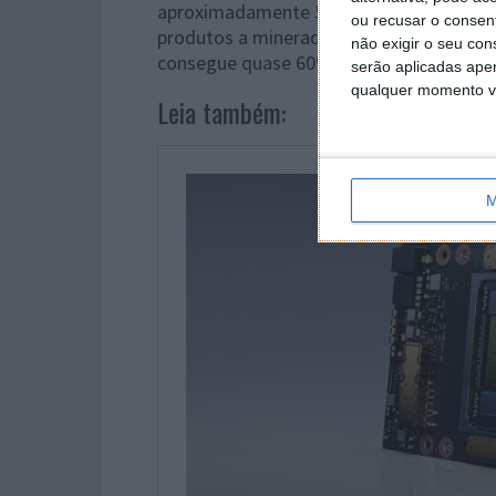
aproximadamente 50 milhões de dólares (
ou recusar o consen
produtos a mineradores industriais e pro
não exigir o seu co
consegue quase 60% das suas expetativa
serão aplicadas apen
qualquer momento vol
Leia também:
M