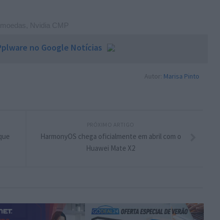
tomoedas
,
Nvidia CMP
plware no Google Notícias
Autor:
Marisa Pinto
PRÓXIMO ARTIGO
que
HarmonyOS chega oficialmente em abril com o
Huawei Mate X2