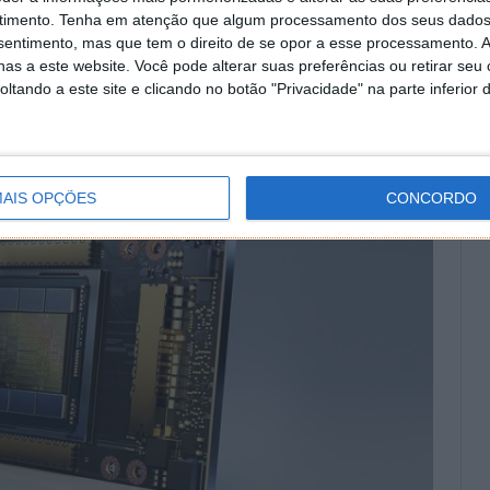
~43 milhões de euros). O obejtivo é vender estes
timento.
Tenha em atenção que algum processamento dos seus dados
fissionais. E só com esta compra, a fabricante já
nsentimento, mas que tem o direito de se opor a esse processamento. A
s de lucro.
as a este website. Você pode alterar suas preferências ou retirar seu
tando a este site e clicando no botão "Privacidade" na parte inferior 
AIS OPÇÕES
CONCORDO