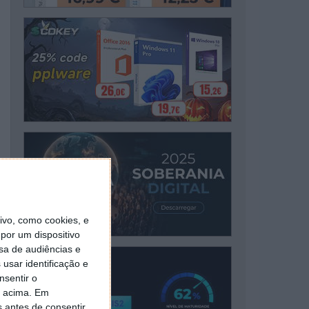
vo, como cookies, e
por um dispositivo
sa de audiências e
usar identificação e
nsentir o
o acima. Em
s antes de consentir