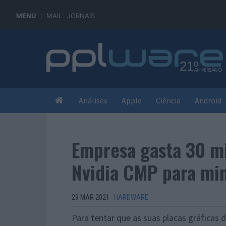
MENU
MAIL
JORNAIS
Análises
Apple
Ciência
Android
Empresa gasta 30 mi
Nvidia CMP para mi
29 MAR 2021
·
HARDWARE
Para tentar que as suas placas gráfica