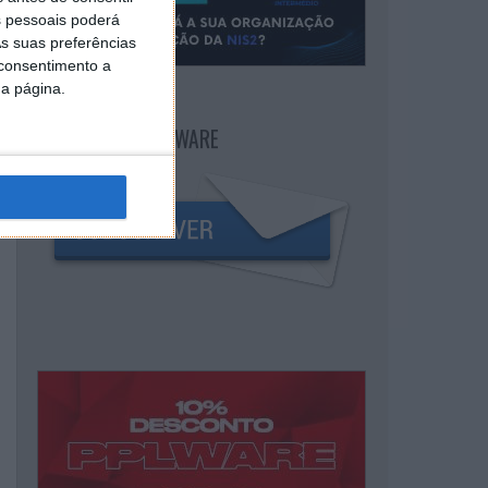
 pessoais poderá
s suas preferências
 consentimento a
da página.
NEWSLETTER PPLWARE