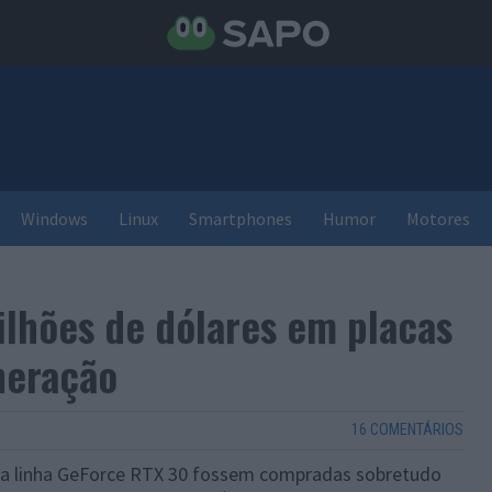
Windows
Linux
Smartphones
Humor
Motores
lhões de dólares em placas
neração
16 COMENTÁRIOS
s da linha GeForce RTX 30 fossem compradas sobretudo