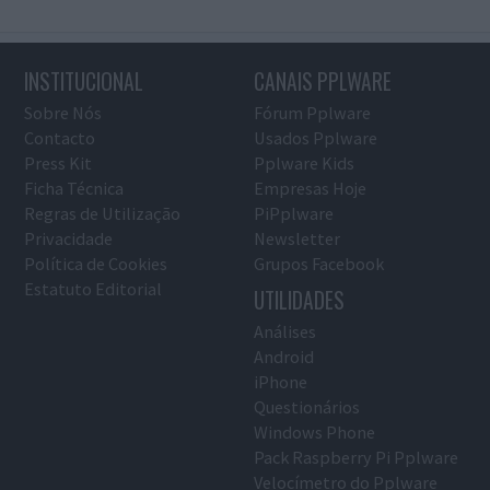
INSTITUCIONAL
CANAIS PPLWARE
Sobre Nós
Fórum Pplware
Contacto
Usados Pplware
Press Kit
Pplware Kids
Ficha Técnica
Empresas Hoje
Regras de Utilização
PiPplware
Privacidade
Newsletter
Política de Cookies
Grupos Facebook
Estatuto Editorial
UTILIDADES
Análises
Android
iPhone
Questionários
Windows Phone
Pack Raspberry Pi Pplware
Velocímetro do Pplware