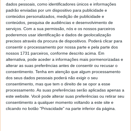
dados pessoais, como identificadores únicos e informações
A SMIC é a maior fabricante de chips da China e é
padrão enviadas por um dispositivo para publicidade e
apoiada parcialmente pelo governo chinês. Conta
conteúdos personalizados, medição de publicidade e
com fábricas na China continental e escritórios nos
conteúdos, pesquisa de audiências e desenvolvimento de
EUA, Itália, Japão e Taiwan. Esta expansão da
serviços.
Com a sua permissão, nós e os nossos parceiros
produção de componentes vai reforçar ainda mais os
poderemos usar identificação e dados de geolocalização
objetivos do país asiático de ter 100% dos seus chips
precisos através da procura de dispositivos. Poderá clicar para
produzidos nacionalmente.
consentir o processamento por nossa parte e pela parte dos
nossos 1731 parceiros, conforme descrito acima. Em
Leia também:
alternativa, pode aceder a informações mais pormenorizadas e
alterar as suas preferências antes de consentir ou recusar o
consentimento.
Tenha em atenção que algum processamento
dos seus dados pessoais poderá não exigir o seu
consentimento, mas que tem o direito de se opor a esse
processamento. As suas preferências serão aplicadas apenas a
este website. Você pode alterar suas preferências ou retirar seu
consentimento a qualquer momento voltando a este site e
clicando no botão "Privacidade" na parte inferior da página.