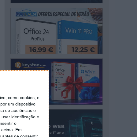
vo, como cookies, e
por um dispositivo
sa de audiências e
usar identificação e
nsentir o
o acima. Em
s antes de consentir