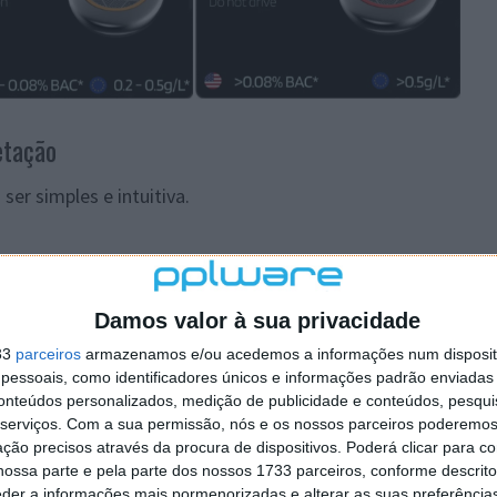
etação
ser simples e intuitiva.
no sangue
Damos valor à sua privacidade
33
parceiros
armazenamos e/ou acedemos a informações num dispositi
essoais, como identificadores únicos e informações padrão enviadas 
mente se a pessoa está apta para conduzir ou se deverá
conteúdos personalizados, medição de publicidade e conteúdos, pesqui
lante.
serviços.
Com a sua permissão, nós e os nossos parceiros poderemos 
ção precisos através da procura de dispositivos. Poderá clicar para co
ultados
ossa parte e pela parte dos nossos 1733 parceiros, conforme descrit
eder a informações mais pormenorizadas e alterar as suas preferência