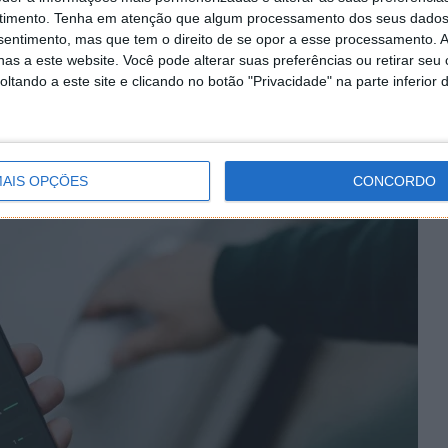
cação Ethylo App, que permite consultar o histórico dos
timento.
Tenha em atenção que algum processamento dos seus dados
sário para voltar a conduzir e realizar pequenos testes
nsentimento, mas que tem o direito de se opor a esse processamento. A
as a este website. Você pode alterar suas preferências ou retirar seu
tando a este site e clicando no botão "Privacidade" na parte inferior 
tes é o chamado “modo festa”, que permite criar perfis
os ao longo da noite, ajudando a garantir que o
AIS OPÇÕES
CONCORDO