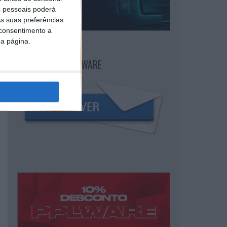
 pessoais poderá
s suas preferências
 consentimento a
da página.
NEWSLETTER PPLWARE