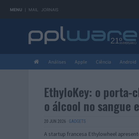
MENU
MAIL
JORNAIS
Análises
Apple
Ciência
Android
EthyloKey: o porta-
o álcool no sangue
20 JUN 2026
·
GADGETS
A startup francesa Ethylowheel apresen