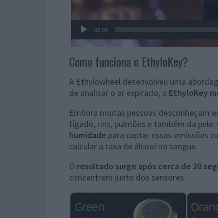
00:00
Como funciona o EthyloKey?
A Ethylowheel desenvolveu uma abordage
de analisar o ar expirado, o
EthyloKey me
Embora muitas pessoas desconheçam este
fígado, rins, pulmões e também da pele.
humidade
para captar essas emissões cut
calcular a taxa de álcool no sangue.
O
resultado surge após cerca de 20 se
concentrem junto dos sensores.