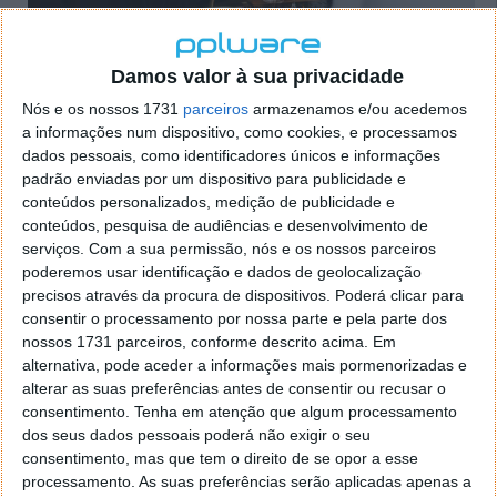
Damos valor à sua privacidade
Conscientes da distração que os smartphones e
outros dispositivos semelhantes representam para
Nós e os nossos 1731
parceiros
armazenamos e/ou acedemos
a informações num dispositivo, como cookies, e processamos
os mais novos, o formato do Al Condominio pretende
dados pessoais, como identificadores únicos e informações
impactar pessoas entre os 30 e os 60 anos, conforme
padrão enviadas por um dispositivo para publicidade e
contou Lella, devendo a mensagem chegar às
conteúdos personalizados, medição de publicidade e
crianças, por via do exemplo.
conteúdos, pesquisa de audiências e desenvolvimento de
serviços.
Com a sua permissão, nós e os nossos parceiros
Na mesma entrevista, o cofundador do restaurante
poderemos usar identificação e dados de geolocalização
partilhou que "as pessoas são normalmente muito
precisos através da procura de dispositivos. Poderá clicar para
recetivas e praticamente 90% optaram por deixar o
consentir o processamento por nossa parte e pela parte dos
seu telemóvel na caixa, depois de lhes termos
nossos 1731 parceiros, conforme descrito acima. Em
apresentado a proposta".
alternativa, pode aceder a informações mais pormenorizadas e
alterar as suas preferências antes de consentir ou recusar o
Os clientes vão aos restaurantes não só pela
consentimento.
Tenha em atenção que algum processamento
comida, mas também pela experiência. Por
dos seus dados pessoais poderá não exigir o seu
isso, quando lhes propomos este desafio,
consentimento, mas que tem o direito de se opor a esse
ficam intrigados e querem experimentar.
processamento. As suas preferências serão aplicadas apenas a