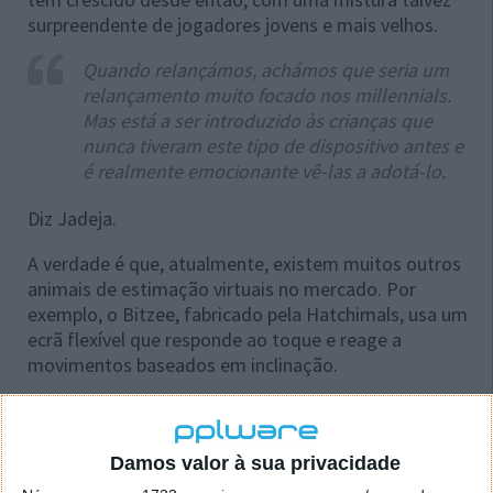
surpreendente de jogadores jovens e mais velhos.
Quando relançámos, achámos que seria um
relançamento muito focado nos millennials.
Mas está a ser introduzido às crianças que
nunca tiveram este tipo de dispositivo antes e
é realmente emocionante vê-las a adotá-lo.
Diz Jadeja.
A verdade é que, atualmente, existem muitos outros
animais de estimação virtuais no mercado. Por
exemplo, o Bitzee, fabricado pela Hatchimals, usa um
ecrã flexível que responde ao toque e reage a
movimentos baseados em inclinação.
Damos valor à sua privacidade