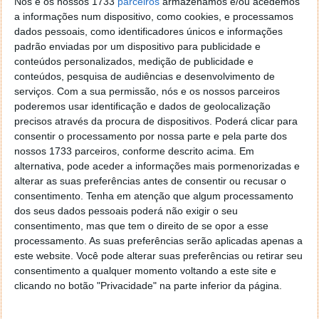
Nós e os nossos 1733
parceiros
armazenamos e/ou acedemos
a informações num dispositivo, como cookies, e processamos
dados pessoais, como identificadores únicos e informações
padrão enviadas por um dispositivo para publicidade e
conteúdos personalizados, medição de publicidade e
conteúdos, pesquisa de audiências e desenvolvimento de
serviços.
Com a sua permissão, nós e os nossos parceiros
poderemos usar identificação e dados de geolocalização
Entretanto, o Punirunes tem uma funcionalidade
precisos através da procura de dispositivos. Poderá clicar para
popular em que podes colocar o dedo dentro do
consentir o processamento por nossa parte e pela parte dos
brinquedo para "acariciar" o animal de estimação
nossos 1733 parceiros, conforme descrito acima. Em
virtual no ecrã. Além disso, também existem os
alternativa, pode aceder a informações mais pormenorizadas e
alterar as suas preferências antes de consentir ou recusar o
animais de estimação virtuais Digimon - outro ícone
consentimento.
Tenha em atenção que algum processamento
dos anos 90 -, embora estes também sejam da
dos seus dados pessoais poderá não exigir o seu
Bandai Namco e tenham sido originalmente criados
consentimento, mas que tem o direito de se opor a esse
como uma versão do Tamagotchi para rapazes.
processamento. As suas preferências serão aplicadas apenas a
este website. Você pode alterar suas preferências ou retirar seu
Só que nenhum tem o apelo do Tamagotchi, que
consentimento a qualquer momento voltando a este site e
acabou por se tornar num fenómeno de cultura
clicando no botão "Privacidade" na parte inferior da página.
popular.