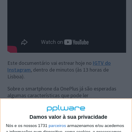
Este documentário vai estrear hoje no
IGTV do
Instagram
, dentro de minutos (às 13 horas de
Lisboa).
Sobre o smartphone da OnePlus já são esperadas
algumas características que pode ler
detalhadamente no seguinte artigo:
Damos valor à sua privacidade
Nós e os nossos 1731
parceiros
armazenamos e/ou acedemos
a informações num dispositivo, como cookies, e processamos