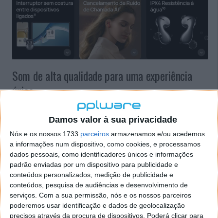
Som de alta qualidade para uma experiência
única
A qualidade do áudio é o fator que mais se destaca
Damos valor à sua privacidade
nos Huawei FreeBuds 5. Equipados com um driver
dinâmico ultra-magnético e tecnologia bass turbo,
Nós e os nossos 1733
parceiros
armazenamos e/ou acedemos
produzem tons graves que descem até aos 16 Hz.
a informações num dispositivo, como cookies, e processamos
Graças aos ímanes de circuito duplo, a resposta de
dados pessoais, como identificadores únicos e informações
padrão enviadas por um dispositivo para publicidade e
frequência é 50% mais elevada do que a dos Huawei
conteúdos personalizados, medição de publicidade e
FreeBuds 4.
conteúdos, pesquisa de audiências e desenvolvimento de
serviços.
Com a sua permissão, nós e os nossos parceiros
Por sua vez, o equalizador de áudio triplo adaptativo
poderemos usar identificação e dados de geolocalização
otimiza a qualidade de som em tempo real,
precisos através da procura de dispositivos. Poderá clicar para