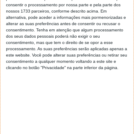
conseguindo eliminar discrepâncias inerentes à
consentir o processamento por nossa parte e pela parte dos
forma dos canais auditivos, ao estado de desgaste e
nossos 1733 parceiros, conforme descrito acima. Em
ao nível de volume. Desta forma, proporciona uma
alternativa, pode aceder a informações mais pormenorizadas e
qualidade de som consistente e impecável.
alterar as suas preferências antes de consentir ou recusar o
consentimento.
Tenha em atenção que algum processamento
Os Huawei FreeBuds 5 suportam os codecs L2HC e
dos seus dados pessoais poderá não exigir o seu
LDAC, e estão certificados com Hi-Res Audio
consentimento, mas que tem o direito de se opor a esse
Wireless.
processamento. As suas preferências serão aplicadas apenas a
este website. Você pode alterar suas preferências ou retirar seu
Tecnologia ANC open-fit que permite um maior
consentimento a qualquer momento voltando a este site e
conforto
clicando no botão "Privacidade" na parte inferior da página.
O novo dispositivo suporta o cancelamento de ruído
híbrido de microfone triplo. Com tecnologia de
cancelamento de ruído ativo (ANC) inteligente, é
capaz de identificar o ruído ambiente e ajustar o
modo de cancelamento de ruído em tempo real.