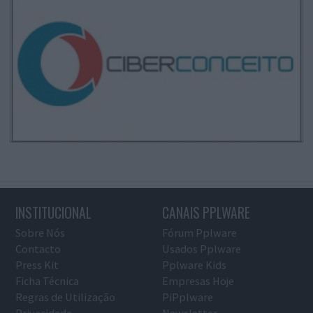
INSTITUCIONAL
CANAIS PPLWARE
Sobre Nós
Fórum Pplware
Contacto
Usados Pplware
Press Kit
Pplware Kids
Ficha Técnica
Empresas Hoje
Regras de Utilização
PiPplware
Privacidade
Newsletter