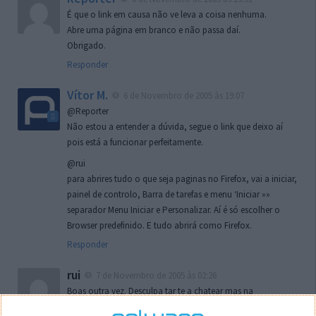
É que o link em causa não ve leva a coisa nenhuma.
Abre uma página em branco e não passa daí.
Obrigado.
Responder
Vítor M.
6 de Novembro de 2005 às 19:07
@Reporter
Não estou a entender a dúvida, segue o link que deixo aí
pois está a funcionar perfeitamente.
@rui
para abrires tudo o que seja paginas no Firefox, vai a iniciar,
painel de controlo, Barra de tarefas e menu ‘Iniciar »»
separador Menu Iniciar e Personalizar. Aí é só escolher o
Browser predefinido. E tudo abrirá como Firefox.
Responder
rui
7 de Novembro de 2005 às 02:26
Boas outra vez. Desculpa tar te a chatear mas na
localizaçao referida n se encontra la nada k me permita por