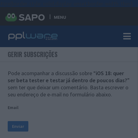
#sre{border-style: solid;display: unset;border-width: thin;}
MENU
GERIR SUBSCRIÇÕES
Pode acompanhar a discussão sobre “
iOS 18: quer
ser beta tester e testar já dentro de poucos dias?
”
sem ter que deixar um comentário. Basta escrever o
seu endereço de e-mail no formulário abaixo.
Email