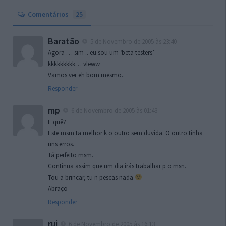
Comentários
25
Baratão
5 de Novembro de 2005 às 23:40
Agora … sim .. eu sou um ‘beta testers’
kkkkkkkkk… vleww
Vamos ver eh bom mesmo..
Responder
mp
6 de Novembro de 2005 às 01:43
E quê?
Este msm ta melhor k o outro sem duvida. O outro tinha
uns erros.
Tá perfeito msm.
Continua assim que um dia irás trabalhar p o msn.
Tou a brincar, tu n pescas nada
Abraço
Responder
rui
6 de Novembro de 2005 às 16:13