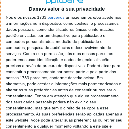
o firefox como browser predefenido
Ja percorri o painel
Damos valor à sua privacidade
de control tudo e nada. Tou a comecar a desesperar, ate ja
tentei apagar o explorer na tentativa de forçar o uso do
Nós e os nossos 1733
parceiros
armazenamos e/ou acedemos
firefox mas em vao. Kaso te lembres de outra dica fico
a informações num dispositivo, como cookies, e processamos
agradecido, caso contrario obrigado a mesma
dados pessoais, como identificadores únicos e informações
Responder
padrão enviadas por um dispositivo para publicidade e
conteúdos personalizados, medição de publicidade e
Vítor M.
conteúdos, pesquisa de audiências e desenvolvimento de
7 de Novembro de 2005 às 01:39
serviços.
Com a sua permissão, nós e os nossos parceiros
@Reporter
poderemos usar identificação e dados de geolocalização
Desculpa mas o link funciona. Seja como for segue por mail
precisos através da procura de dispositivos. Poderá clicar para
o MSn Messenger 8.
consentir o processamento por nossa parte e pela parte dos
Responder
nossos 1733 parceiros, conforme descrito acima. Em
alternativa, pode aceder a informações mais pormenorizadas e
Vítor M.
7 de Novembro de 2005 às 11:21
alterar as suas preferências antes de consentir ou recusar o
@Rui
consentimento.
Tenha em atenção que algum processamento
Tens de encontrar o que te falei. Faz da seguinte maneira,
dos seus dados pessoais poderá não exigir o seu
janela iniciar e no topo dessa janela com o botão direito do
consentimento, mas que tem o direito de se opor a esse
rato faz propriedades. Depois no separador Menu ‘Iniciar’
processamento. As suas preferências serão aplicadas apenas a
clica no botão ‘Personalizar’ aí encontrarás no separador
este website. Você pode alterar suas preferências ou retirar seu
geral a opção para escolheres o Browser com que queres
consentimento a qualquer momento voltando a este site e