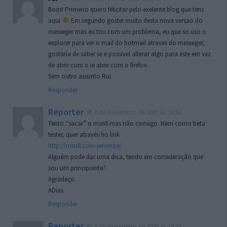
Boas! Primeiro quero felicitar pelo exelente blog que tens
aqui
Em segundo gostei muito desta nova versao do
messeger mas eu tou com um problema, eu que so uso o
explorer para ver o mail do hotmail atraves do messeger,
gostaria de saber se e possivel alterar algo para este em vez
de abrir com o ie abrir com o firefox.
Sem outro assunto Rui
Responder
Reporter
6 de Novembro de 2005 às 16:50
Tento “sacar” o msn8 mas não consigo. Nem como beta
tester, quer através ho link
http://msn8.core-server.be/
Alguém pode dar uma dica, tendo em consideração que
sou um principiante?
Agradeço.
ADias
Responder
Reporter
6 de Novembro de 2005 às 19:51