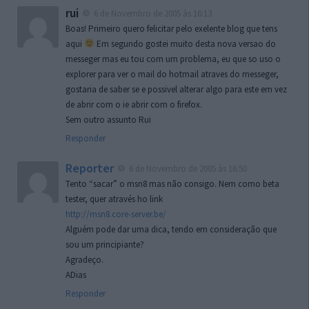
rui
6 de Novembro de 2005 às 16:13
Boas! Primeiro quero felicitar pelo exelente blog que tens
aqui
Em segundo gostei muito desta nova versao do
messeger mas eu tou com um problema, eu que so uso o
explorer para ver o mail do hotmail atraves do messeger,
gostaria de saber se e possivel alterar algo para este em vez
de abrir com o ie abrir com o firefox.
Sem outro assunto Rui
Responder
Reporter
6 de Novembro de 2005 às 16:50
Tento “sacar” o msn8 mas não consigo. Nem como beta
tester, quer através ho link
http://msn8.core-server.be/
Alguém pode dar uma dica, tendo em consideração que
sou um principiante?
Agradeço.
ADias
Responder