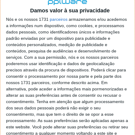
localizaçao referida n se encontra la nada k me permita por
o firefox como browser predefenido
Ja percorri o painel
Damos valor à sua privacidade
de control tudo e nada. Tou a comecar a desesperar, ate ja
Nós e os nossos 1731
parceiros
armazenamos e/ou acedemos
tentei apagar o explorer na tentativa de forçar o uso do
a informações num dispositivo, como cookies, e processamos
firefox mas em vao. Kaso te lembres de outra dica fico
dados pessoais, como identificadores únicos e informações
agradecido, caso contrario obrigado a mesma
padrão enviadas por um dispositivo para publicidade e
Responder
conteúdos personalizados, medição de publicidade e
conteúdos, pesquisa de audiências e desenvolvimento de
Vítor M.
serviços.
Com a sua permissão, nós e os nossos parceiros
7 de Novembro de 2005 às 01:39
poderemos usar identificação e dados de geolocalização
@Reporter
precisos através da procura de dispositivos. Poderá clicar para
Desculpa mas o link funciona. Seja como for segue por mail
consentir o processamento por nossa parte e pela parte dos
o MSn Messenger 8.
nossos 1731 parceiros, conforme descrito acima. Em
Responder
alternativa, pode aceder a informações mais pormenorizadas e
alterar as suas preferências antes de consentir ou recusar o
Vítor M.
7 de Novembro de 2005 às 11:21
consentimento.
Tenha em atenção que algum processamento
@Rui
dos seus dados pessoais poderá não exigir o seu
Tens de encontrar o que te falei. Faz da seguinte maneira,
consentimento, mas que tem o direito de se opor a esse
janela iniciar e no topo dessa janela com o botão direito do
processamento. As suas preferências serão aplicadas apenas a
rato faz propriedades. Depois no separador Menu ‘Iniciar’
este website. Você pode alterar suas preferências ou retirar seu
clica no botão ‘Personalizar’ aí encontrarás no separador
consentimento a qualquer momento voltando a este site e