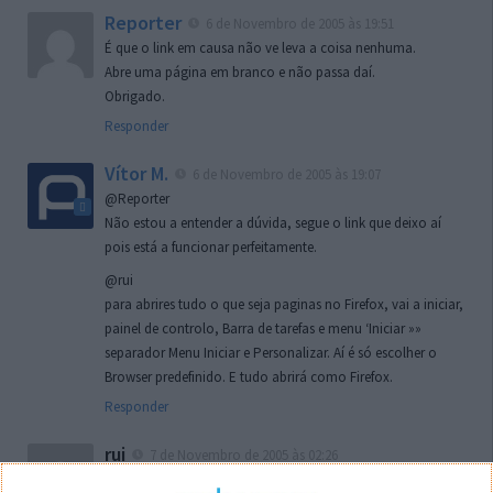
Reporter
6 de Novembro de 2005 às 19:51
É que o link em causa não ve leva a coisa nenhuma.
Abre uma página em branco e não passa daí.
Obrigado.
Responder
Vítor M.
6 de Novembro de 2005 às 19:07
@Reporter
Não estou a entender a dúvida, segue o link que deixo aí
pois está a funcionar perfeitamente.
@rui
para abrires tudo o que seja paginas no Firefox, vai a iniciar,
painel de controlo, Barra de tarefas e menu ‘Iniciar »»
separador Menu Iniciar e Personalizar. Aí é só escolher o
Browser predefinido. E tudo abrirá como Firefox.
Responder
rui
7 de Novembro de 2005 às 02:26
Boas outra vez. Desculpa tar te a chatear mas na