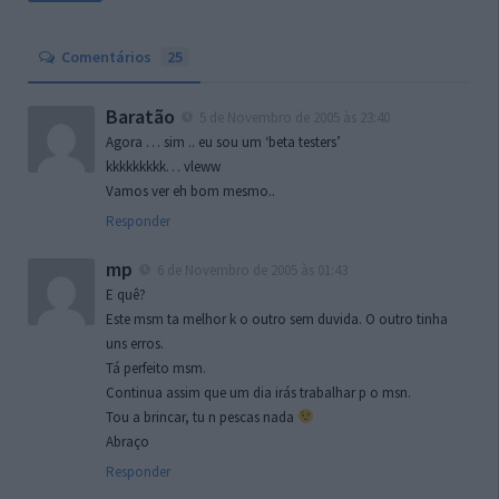
Comentários
25
Baratão
5 de Novembro de 2005 às 23:40
Agora … sim .. eu sou um ‘beta testers’
kkkkkkkkk… vleww
Vamos ver eh bom mesmo..
Responder
mp
6 de Novembro de 2005 às 01:43
E quê?
Este msm ta melhor k o outro sem duvida. O outro tinha
uns erros.
Tá perfeito msm.
Continua assim que um dia irás trabalhar p o msn.
Tou a brincar, tu n pescas nada
Abraço
Responder