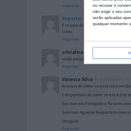
ou recusar o consen
Responder
não exigir o seu co
Reporter
serão aplicadas apen
7 de Novembro de 2005 às 
qualquer momento vol
É só para dizer que ainda não me chego
Grato.
Responder
cristalina
11 de Novembro de 2005 à
M
então people
Responder
Vanessa Silva
11 de Novembro de 2
Gostaria de Saber se essa nova versã
E tb goastaria de saber se ese 8.0 só 
Seu tiver em Português e for bom como
Sem mais Aguardo Resposta no meu e m
Obrigado.
Responder