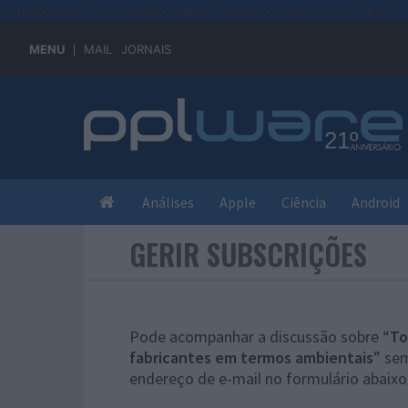
#sre{border-style: solid;display: unset;border-width: thin;}
MENU
MAIL
JORNAIS
Análises
Apple
Ciência
Android
GERIR SUBSCRIÇÕES
Pode acompanhar a discussão sobre “
To
fabricantes em termos ambientais
” se
endereço de e-mail no formulário abaixo