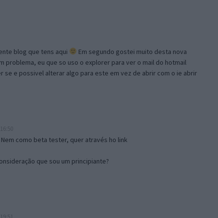
lente blog que tens aqui
Em segundo gostei muito desta nova
problema, eu que so uso o explorer para ver o mail do hotmail
se e possivel alterar algo para este em vez de abrir com o ie abrir
16:50
 Nem como beta tester, quer através ho link
onsideração que sou um principiante?
19:51