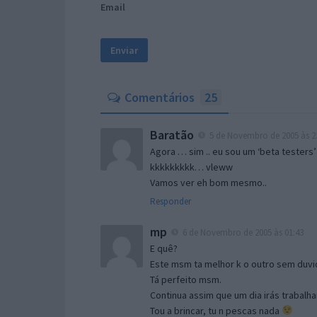
Email
Comentários
25
Baratão
5 de Novembro de 2005 às 2
Agora … sim .. eu sou um ‘beta testers’
kkkkkkkkk… vleww
Vamos ver eh bom mesmo..
Responder
mp
6 de Novembro de 2005 às 01:43
E quê?
Este msm ta melhor k o outro sem duvid
Tá perfeito msm.
Continua assim que um dia irás trabalha
Tou a brincar, tu n pescas nada