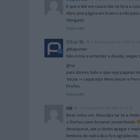
É que o link em causa não ve leva a co
Abre uma página em branco e não passa
Obrigado.
Responder
Vítor M.
6 de Novembro de 2005 às 19
@Reporter
Não estou a entender a dúvida, segue o 
@rui
para abrires tudo o que seja paginas no 
‘Iniciar »» separador Menu Iniciar e Per
Firefox.
Responder
rui
7 de Novembro de 2005 às 02:26
Boas outra vez. Desculpa tar te a chate
o firefox como browser predefenido
desesperar, ate ja tentei apagar o expl
lembres de outra dica fico agradecido