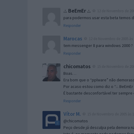
.:. BeEmEr .:.
12 de Novembro de 200
para podermos usar esta beta temos d “
Responder
Marocas
12 de Novembro de 2005 às 
tem messenger 8 para windows 2000 ?
Responder
chicomatos
15 de Novembro de 200
Boas…
Era bom que o “pplware” não demorass
Por acaso estou como diz o “.:. BeEmEr 
É bastante desconfortável ter sempre e
Responder
Vítor M.
15 de Novembro de 2005 às 1
@chicomatos
Peço desde já desculpa pela demora na 