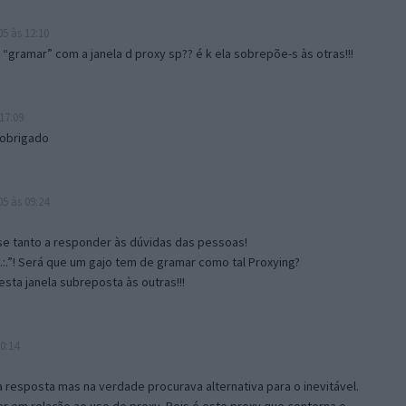
5 às 12:10
gramar” com a janela d proxy sp?? é k ela sobrepõe-s às otras!!!
17:09
 obrigado
5 às 09:24
e tanto a responder às dúvidas das pessoas!
.:.”! Será que um gajo tem de gramar como tal Proxying?
sta janela subreposta às outras!!!
0:14
resposta mas na verdade procurava alternativa para o inevitável.