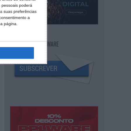
 pessoais poderá
s suas preferências
 consentimento a
da página.
NEWSLETTER PPLWARE