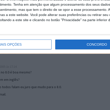
timento.
Tenha em atenção que algum processamento dos seus dados
nsentimento, mas que tem o direito de se opor a esse processamento. A
as a este website. Você pode alterar suas preferências ou retirar seu
19:51
tando a este site e clicando no botão "Privacidade" na parte inferior 
u mail algum.
s 17:00
AIS OPÇÕES
CONCORDO
005 às 17:14
o no 8.0 é boa mesmo?
tem em inglês?
 todos falam eu juro que mudo para o 8.0.
ail.