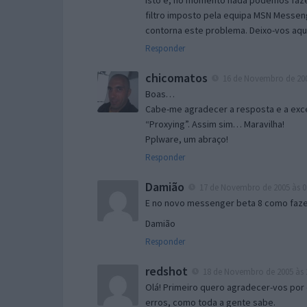
Isto é, no momento nada podemos fazer
filtro imposto pela equipa MSN Messen
contorna este problema. Deixo-vos aqu
Responder
chicomatos
16 de Novembro de 200
Boas…
Cabe-me agradecer a resposta e a exce
“Proxying”. Assim sim… Maravilha!
Pplware, um abraço!
Responder
Damião
17 de Novembro de 2005 às 0
E no novo messenger beta 8 como fazer
Damião
Responder
redshot
18 de Novembro de 2005 às 
Olá! Primeiro quero agradecer-vos por 
erros, como toda a gente sabe.