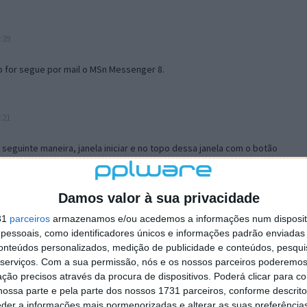
:39
o for segue por mail o MSn Messenger 8.
:21
a seguinte maneira, janela iniciar e no topo dessa janela com o botão
 no separador Menu ‘Iniciar’ clica no botão ‘Personalizar’ aí
ão para escolheres o Browser com que queres navegar e o gestor de
is ao teu Firefox e nas ferramentas ou tools escolhes ‘Opções’ ou
Damos valor à sua privacidade
erta e logo perto do fim encontras um local para colocares um visto
31
parceiros
armazenamos e/ou acedemos a informações num dispositi
e este é o browser predefinido.
essoais, como identificadores únicos e informações padrão enviadas 
conteúdos personalizados, medição de publicidade e conteúdos, pesqui
serviços.
Com a sua permissão, nós e os nossos parceiros poderemos 
12:57
ção precisos através da procura de dispositivos. Poderá clicar para co
ossa parte e pela parte dos nossos 1731 parceiros, conforme descrit
eder a informações mais pormenorizadas e alterar as suas preferência