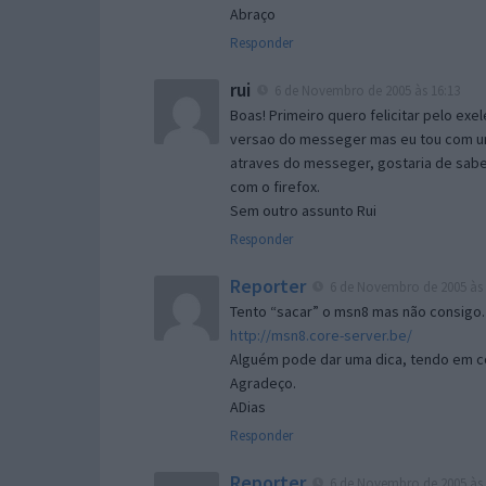
Abraço
Responder
rui
6 de Novembro de 2005 às 16:13
Boas! Primeiro quero felicitar pelo exe
versao do messeger mas eu tou com um 
atraves do messeger, gostaria de saber 
com o firefox.
Sem outro assunto Rui
Responder
Reporter
6 de Novembro de 2005 às 
Tento “sacar” o msn8 mas não consigo.
http://msn8.core-server.be/
Alguém pode dar uma dica, tendo em c
Agradeço.
ADias
Responder
Reporter
6 de Novembro de 2005 às 