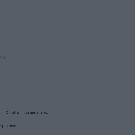
3:40
a. O outro tinha uns erros.
r p o msn.