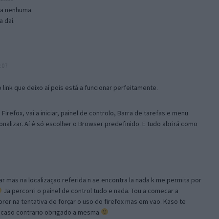
isa nenhuma.
 daí.
:07
link que deixo aí pois está a funcionar perfeitamente.
Firefox, vai a iniciar, painel de controlo, Barra de tarefas e menu
sonalizar. Aí é só escolher o Browser predefinido. E tudo abrirá como
ar mas na localizaçao referida n se encontra la nada k me permita por
Ja percorri o painel de control tudo e nada. Tou a comecar a
orer na tentativa de forçar o uso do firefox mas em vao. Kaso te
, caso contrario obrigado a mesma