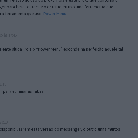
 em relação ao uso do proxy. Pois é este proxy que contorna o
ger para beta testers. No entanto eu uso uma ferramenta que
i a ferramenta que uso:
Power Menu
5 às 17:45
lente ajuda! Pois o “Power Menu” esconde na perfeição aquele tal
1:19
 para eliminar as Tabs?
20:19
disponibilizarem esta versão do messenger, o outro tinha muitos