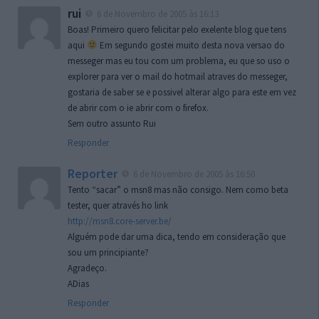
rui
6 de Novembro de 2005 às 16:13
Boas! Primeiro quero felicitar pelo exelente blog que tens
aqui
Em segundo gostei muito desta nova versao do
messeger mas eu tou com um problema, eu que so uso o
explorer para ver o mail do hotmail atraves do messeger,
gostaria de saber se e possivel alterar algo para este em vez
de abrir com o ie abrir com o firefox.
Sem outro assunto Rui
Responder
Reporter
6 de Novembro de 2005 às 16:50
Tento “sacar” o msn8 mas não consigo. Nem como beta
tester, quer através ho link
http://msn8.core-server.be/
Alguém pode dar uma dica, tendo em consideração que
sou um principiante?
Agradeço.
ADias
Responder