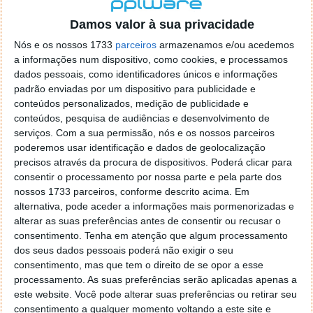
localizaçao referida n se encontra la nada k me permita por
o firefox como browser predefenido
Ja percorri o painel
Damos valor à sua privacidade
de control tudo e nada. Tou a comecar a desesperar, ate ja
Nós e os nossos 1733
parceiros
armazenamos e/ou acedemos
tentei apagar o explorer na tentativa de forçar o uso do
a informações num dispositivo, como cookies, e processamos
firefox mas em vao. Kaso te lembres de outra dica fico
dados pessoais, como identificadores únicos e informações
agradecido, caso contrario obrigado a mesma
padrão enviadas por um dispositivo para publicidade e
Responder
conteúdos personalizados, medição de publicidade e
conteúdos, pesquisa de audiências e desenvolvimento de
Vítor M.
serviços.
Com a sua permissão, nós e os nossos parceiros
7 de Novembro de 2005 às 01:39
poderemos usar identificação e dados de geolocalização
@Reporter
precisos através da procura de dispositivos. Poderá clicar para
Desculpa mas o link funciona. Seja como for segue por mail
consentir o processamento por nossa parte e pela parte dos
o MSn Messenger 8.
nossos 1733 parceiros, conforme descrito acima. Em
Responder
alternativa, pode aceder a informações mais pormenorizadas e
alterar as suas preferências antes de consentir ou recusar o
Vítor M.
7 de Novembro de 2005 às 11:21
consentimento.
Tenha em atenção que algum processamento
@Rui
dos seus dados pessoais poderá não exigir o seu
Tens de encontrar o que te falei. Faz da seguinte maneira,
consentimento, mas que tem o direito de se opor a esse
janela iniciar e no topo dessa janela com o botão direito do
processamento. As suas preferências serão aplicadas apenas a
rato faz propriedades. Depois no separador Menu ‘Iniciar’
este website. Você pode alterar suas preferências ou retirar seu
clica no botão ‘Personalizar’ aí encontrarás no separador
consentimento a qualquer momento voltando a este site e