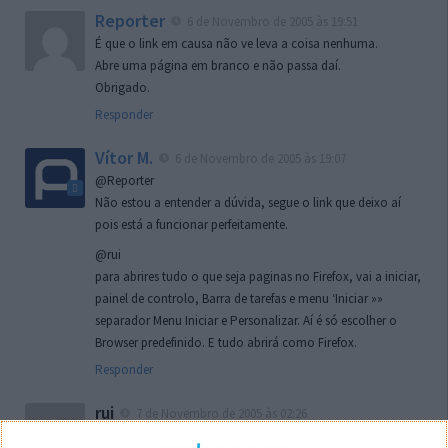
Reporter
6 de Novembro de 2005 às 19:51
É que o link em causa não ve leva a coisa nenhuma.
Abre uma página em branco e não passa daí.
Obrigado.
Responder
Vítor M.
6 de Novembro de 2005 às 19:07
@Reporter
Não estou a entender a dúvida, segue o link que deixo aí
pois está a funcionar perfeitamente.
@rui
para abrires tudo o que seja paginas no Firefox, vai a iniciar,
painel de controlo, Barra de tarefas e menu ‘Iniciar »»
separador Menu Iniciar e Personalizar. Aí é só escolher o
Browser predefinido. E tudo abrirá como Firefox.
Responder
rui
7 de Novembro de 2005 às 02:26
Boas outra vez. Desculpa tar te a chatear mas na