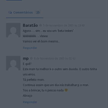
Comentários
25
Baratão
5 de Novembro de 2005 às 23:40
Agora … sim .. eu sou um ‘beta testers’
kkkkkkkkk… vleww
Vamos ver eh bom mesmo..
Responder
mp
6 de Novembro de 2005 às 01:43
E quê?
Este msm ta melhor k o outro sem duvida. O outro tinha
uns erros.
Tá perfeito msm.
Continua assim que um dia irás trabalhar p o msn.
Tou a brincar, tu n pescas nada
Abraço
Responder