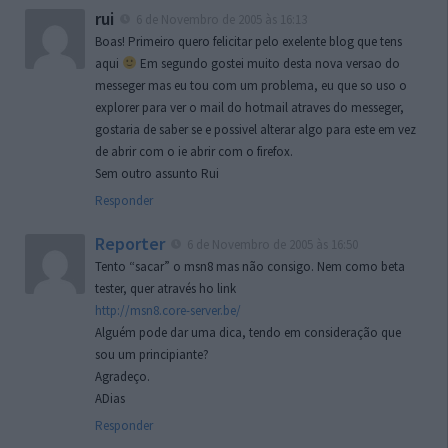
rui
6 de Novembro de 2005 às 16:13
Boas! Primeiro quero felicitar pelo exelente blog que tens
aqui
Em segundo gostei muito desta nova versao do
messeger mas eu tou com um problema, eu que so uso o
explorer para ver o mail do hotmail atraves do messeger,
gostaria de saber se e possivel alterar algo para este em vez
de abrir com o ie abrir com o firefox.
Sem outro assunto Rui
Responder
Reporter
6 de Novembro de 2005 às 16:50
Tento “sacar” o msn8 mas não consigo. Nem como beta
tester, quer através ho link
http://msn8.core-server.be/
Alguém pode dar uma dica, tendo em consideração que
sou um principiante?
Agradeço.
ADias
Responder