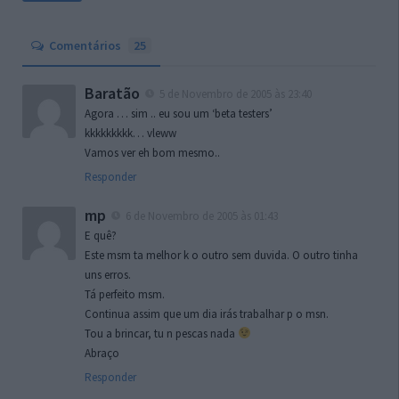
Comentários
25
Baratão
5 de Novembro de 2005 às 23:40
Agora … sim .. eu sou um ‘beta testers’
kkkkkkkkk… vleww
Vamos ver eh bom mesmo..
Responder
mp
6 de Novembro de 2005 às 01:43
E quê?
Este msm ta melhor k o outro sem duvida. O outro tinha
uns erros.
Tá perfeito msm.
Continua assim que um dia irás trabalhar p o msn.
Tou a brincar, tu n pescas nada
Abraço
Responder