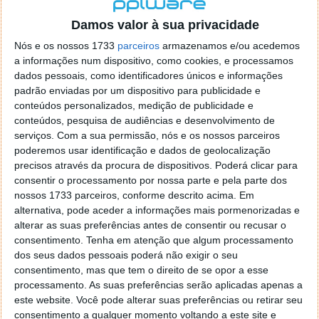
localizaçao referida n se encontra la nada k me permita por
o firefox como browser predefenido
Ja percorri o painel
Damos valor à sua privacidade
de control tudo e nada. Tou a comecar a desesperar, ate ja
Nós e os nossos 1733
parceiros
armazenamos e/ou acedemos
tentei apagar o explorer na tentativa de forçar o uso do
a informações num dispositivo, como cookies, e processamos
firefox mas em vao. Kaso te lembres de outra dica fico
dados pessoais, como identificadores únicos e informações
agradecido, caso contrario obrigado a mesma
padrão enviadas por um dispositivo para publicidade e
Responder
conteúdos personalizados, medição de publicidade e
conteúdos, pesquisa de audiências e desenvolvimento de
Vítor M.
serviços.
Com a sua permissão, nós e os nossos parceiros
7 de Novembro de 2005 às 01:39
poderemos usar identificação e dados de geolocalização
@Reporter
precisos através da procura de dispositivos. Poderá clicar para
Desculpa mas o link funciona. Seja como for segue por mail
consentir o processamento por nossa parte e pela parte dos
o MSn Messenger 8.
nossos 1733 parceiros, conforme descrito acima. Em
Responder
alternativa, pode aceder a informações mais pormenorizadas e
alterar as suas preferências antes de consentir ou recusar o
Vítor M.
7 de Novembro de 2005 às 11:21
consentimento.
Tenha em atenção que algum processamento
@Rui
dos seus dados pessoais poderá não exigir o seu
Tens de encontrar o que te falei. Faz da seguinte maneira,
consentimento, mas que tem o direito de se opor a esse
janela iniciar e no topo dessa janela com o botão direito do
processamento. As suas preferências serão aplicadas apenas a
rato faz propriedades. Depois no separador Menu ‘Iniciar’
este website. Você pode alterar suas preferências ou retirar seu
clica no botão ‘Personalizar’ aí encontrarás no separador
consentimento a qualquer momento voltando a este site e