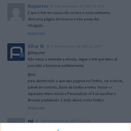
Reporter
6 de Novembro de 2005 às 19:51
É que o link em causa não ve leva a coisa nenhuma.
Abre uma página em branco e não passa daí.
Obrigado.
Responder
Vítor M.
6 de Novembro de 2005 às 19:07
@Reporter
Não estou a entender a dúvida, segue o link que deixo aí
pois está a funcionar perfeitamente.
@rui
para abrires tudo o que seja paginas no Firefox, vai a iniciar,
painel de controlo, Barra de tarefas e menu ‘Iniciar »»
separador Menu Iniciar e Personalizar. Aí é só escolher o
Browser predefinido. E tudo abrirá como Firefox.
Responder
rui
7 de Novembro de 2005 às 02:26
Boas outra vez. Desculpa tar te a chatear mas na