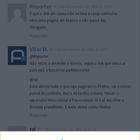
Reporter
6 de Novembro de 2005 às 19:51
É que o link em causa não ve leva a coisa nenhuma.
Abre uma página em branco e não passa daí.
Obrigado.
Responder
Vítor M.
6 de Novembro de 2005 às 19:07
@Reporter
Não estou a entender a dúvida, segue o link que deixo aí
pois está a funcionar perfeitamente.
@rui
para abrires tudo o que seja paginas no Firefox, vai a iniciar,
painel de controlo, Barra de tarefas e menu ‘Iniciar »»
separador Menu Iniciar e Personalizar. Aí é só escolher o
Browser predefinido. E tudo abrirá como Firefox.
Responder
rui
7 de Novembro de 2005 às 02:26
Boas outra vez. Desculpa tar te a chatear mas na