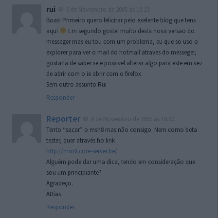
rui
6 de Novembro de 2005 às 16:13
Boas! Primeiro quero felicitar pelo exelente blog que tens
aqui
Em segundo gostei muito desta nova versao do
messeger mas eu tou com um problema, eu que so uso o
explorer para ver o mail do hotmail atraves do messeger,
gostaria de saber se e possivel alterar algo para este em vez
de abrir com o ie abrir com o firefox.
Sem outro assunto Rui
Responder
Reporter
6 de Novembro de 2005 às 16:50
Tento “sacar” o msn8 mas não consigo. Nem como beta
tester, quer através ho link
http://msn8.core-server.be/
Alguém pode dar uma dica, tendo em consideração que
sou um principiante?
Agradeço.
ADias
Responder