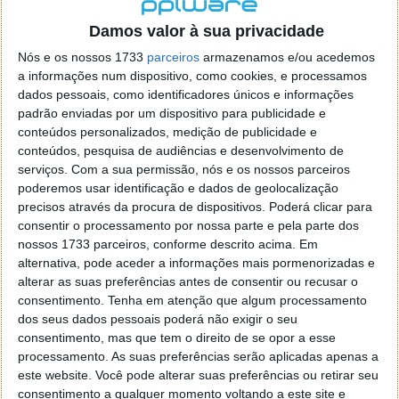
localizaçao referida n se encontra la nada k me permita por
o firefox como browser predefenido
Ja percorri o painel
Damos valor à sua privacidade
de control tudo e nada. Tou a comecar a desesperar, ate ja
Nós e os nossos 1733
parceiros
armazenamos e/ou acedemos
tentei apagar o explorer na tentativa de forçar o uso do
a informações num dispositivo, como cookies, e processamos
firefox mas em vao. Kaso te lembres de outra dica fico
dados pessoais, como identificadores únicos e informações
agradecido, caso contrario obrigado a mesma
padrão enviadas por um dispositivo para publicidade e
Responder
conteúdos personalizados, medição de publicidade e
conteúdos, pesquisa de audiências e desenvolvimento de
Vítor M.
serviços.
Com a sua permissão, nós e os nossos parceiros
7 de Novembro de 2005 às 01:39
poderemos usar identificação e dados de geolocalização
@Reporter
precisos através da procura de dispositivos. Poderá clicar para
Desculpa mas o link funciona. Seja como for segue por mail
consentir o processamento por nossa parte e pela parte dos
o MSn Messenger 8.
nossos 1733 parceiros, conforme descrito acima. Em
Responder
alternativa, pode aceder a informações mais pormenorizadas e
alterar as suas preferências antes de consentir ou recusar o
Vítor M.
7 de Novembro de 2005 às 11:21
consentimento.
Tenha em atenção que algum processamento
@Rui
dos seus dados pessoais poderá não exigir o seu
Tens de encontrar o que te falei. Faz da seguinte maneira,
consentimento, mas que tem o direito de se opor a esse
janela iniciar e no topo dessa janela com o botão direito do
processamento. As suas preferências serão aplicadas apenas a
rato faz propriedades. Depois no separador Menu ‘Iniciar’
este website. Você pode alterar suas preferências ou retirar seu
clica no botão ‘Personalizar’ aí encontrarás no separador
consentimento a qualquer momento voltando a este site e