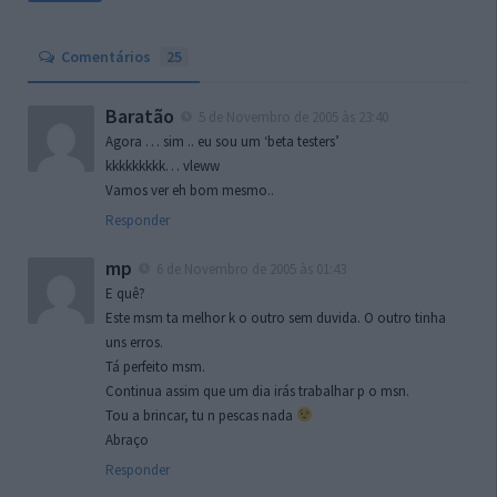
Comentários
25
Baratão
5 de Novembro de 2005 às 23:40
Agora … sim .. eu sou um ‘beta testers’
kkkkkkkkk… vleww
Vamos ver eh bom mesmo..
Responder
mp
6 de Novembro de 2005 às 01:43
E quê?
Este msm ta melhor k o outro sem duvida. O outro tinha
uns erros.
Tá perfeito msm.
Continua assim que um dia irás trabalhar p o msn.
Tou a brincar, tu n pescas nada
Abraço
Responder