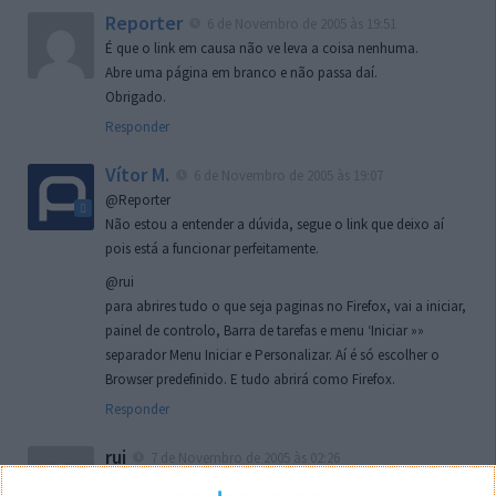
Reporter
6 de Novembro de 2005 às 19:51
É que o link em causa não ve leva a coisa nenhuma.
Abre uma página em branco e não passa daí.
Obrigado.
Responder
Vítor M.
6 de Novembro de 2005 às 19:07
@Reporter
Não estou a entender a dúvida, segue o link que deixo aí
pois está a funcionar perfeitamente.
@rui
para abrires tudo o que seja paginas no Firefox, vai a iniciar,
painel de controlo, Barra de tarefas e menu ‘Iniciar »»
separador Menu Iniciar e Personalizar. Aí é só escolher o
Browser predefinido. E tudo abrirá como Firefox.
Responder
rui
7 de Novembro de 2005 às 02:26
Boas outra vez. Desculpa tar te a chatear mas na