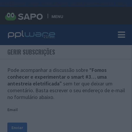
#sre{border-style: solid;display: unset;border-width: thin;}
MENU
GERIR SUBSCRIÇÕES
Pode acompanhar a discussão sobre “
Fomos
conhecer e experimentar o smart #3… uma
antestreia eletrificada
” sem ter que deixar um
comentário. Basta escrever o seu endereço de e-mail
no formulário abaixo.
Email