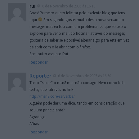
rui
6 de Novembro de 2005 às 16:13
Boas! Primeiro quero felicitar pelo exelente blog que tens
aqui
Em segundo gostei muito desta nova versao do
messeger mas eu tou com um problema, eu que so uso o
explorer para ver o mail do hotmail atraves do messeger,
gostaria de saber se e possivel alterar algo para este em vez
de abrir com o ie abrir com o firefox.
Sem outro assunto Rui
Responder
Reporter
6 de Novembro de 2005 às 16:50
Tento “sacar” o msn8 mas não consigo. Nem como beta
tester, quer através ho link
http://msn8.core-server.be/
Alguém pode dar uma dica, tendo em consideração que
sou um principiante?
Agradeço.
ADias
Responder