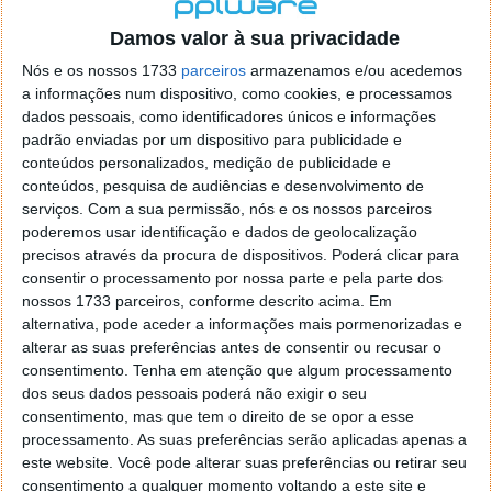
localizaçao referida n se encontra la nada k me permita por
o firefox como browser predefenido
Ja percorri o painel
Damos valor à sua privacidade
de control tudo e nada. Tou a comecar a desesperar, ate ja
Nós e os nossos 1733
parceiros
armazenamos e/ou acedemos
tentei apagar o explorer na tentativa de forçar o uso do
a informações num dispositivo, como cookies, e processamos
firefox mas em vao. Kaso te lembres de outra dica fico
dados pessoais, como identificadores únicos e informações
agradecido, caso contrario obrigado a mesma
padrão enviadas por um dispositivo para publicidade e
Responder
conteúdos personalizados, medição de publicidade e
conteúdos, pesquisa de audiências e desenvolvimento de
Vítor M.
serviços.
Com a sua permissão, nós e os nossos parceiros
7 de Novembro de 2005 às 01:39
poderemos usar identificação e dados de geolocalização
@Reporter
precisos através da procura de dispositivos. Poderá clicar para
Desculpa mas o link funciona. Seja como for segue por mail
consentir o processamento por nossa parte e pela parte dos
o MSn Messenger 8.
nossos 1733 parceiros, conforme descrito acima. Em
Responder
alternativa, pode aceder a informações mais pormenorizadas e
alterar as suas preferências antes de consentir ou recusar o
Vítor M.
7 de Novembro de 2005 às 11:21
consentimento.
Tenha em atenção que algum processamento
@Rui
dos seus dados pessoais poderá não exigir o seu
Tens de encontrar o que te falei. Faz da seguinte maneira,
consentimento, mas que tem o direito de se opor a esse
janela iniciar e no topo dessa janela com o botão direito do
processamento. As suas preferências serão aplicadas apenas a
rato faz propriedades. Depois no separador Menu ‘Iniciar’
este website. Você pode alterar suas preferências ou retirar seu
clica no botão ‘Personalizar’ aí encontrarás no separador
consentimento a qualquer momento voltando a este site e