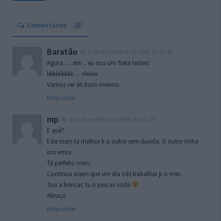
Comentários
25
Baratão
5 de Novembro de 2005 às 23:40
Agora … sim .. eu sou um ‘beta testers’
kkkkkkkkk… vleww
Vamos ver eh bom mesmo..
Responder
mp
6 de Novembro de 2005 às 01:43
E quê?
Este msm ta melhor k o outro sem duvida. O outro tinha
uns erros.
Tá perfeito msm.
Continua assim que um dia irás trabalhar p o msn.
Tou a brincar, tu n pescas nada
Abraço
Responder