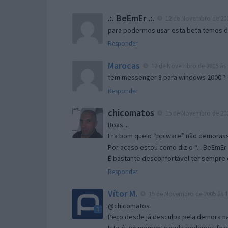
.:. BeEmEr .:.
12 de Novembro de 200
para podermos usar esta beta temos d “
Responder
Marocas
12 de Novembro de 2005 às 
tem messenger 8 para windows 2000 ?
Responder
chicomatos
15 de Novembro de 200
Boas…
Era bom que o “pplware” não demorass
Por acaso estou como diz o “.:. BeEmEr 
É bastante desconfortável ter sempre e
Responder
Vítor M.
15 de Novembro de 2005 às 1
@chicomatos
Peço desde já desculpa pela demora na 