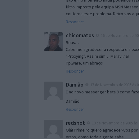
Isto é, no momento nada podemos fazer
filtro imposto pela equipa MSN Messen
contorna este problema. Deixo-vos aqu
Responder
chicomatos
16 de Novembro de 200
Boas…
Cabe-me agradecer a resposta e a exce
“Proxying”. Assim sim… Maravilha!
Pplware, um abraço!
Responder
Damião
17 de Novembro de 2005 às 0
E no novo messenger beta 8 como fazer
Damião
Responder
redshot
18 de Novembro de 2005 às 
Olá! Primeiro quero agradecer-vos por 
erros, como toda a gente sabe.