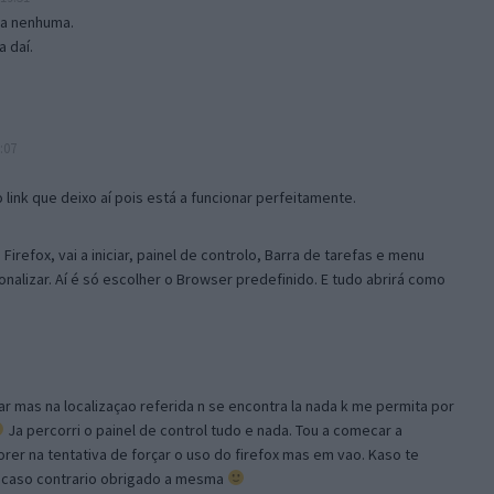
isa nenhuma.
 daí.
:07
link que deixo aí pois está a funcionar perfeitamente.
Firefox, vai a iniciar, painel de controlo, Barra de tarefas e menu
sonalizar. Aí é só escolher o Browser predefinido. E tudo abrirá como
ar mas na localizaçao referida n se encontra la nada k me permita por
Ja percorri o painel de control tudo e nada. Tou a comecar a
orer na tentativa de forçar o uso do firefox mas em vao. Kaso te
, caso contrario obrigado a mesma