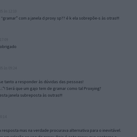
5 às 12:10
gramar” com a janela d proxy sp?? é k ela sobrepõe-s às otras!!!
17:09
 obrigado
5 às 09:24
e tanto a responder às dúvidas das pessoas!
.:.”! Será que um gajo tem de gramar como tal Proxying?
sta janela subreposta às outras!!!
0:14
resposta mas na verdade procurava alternativa para o inevitável.