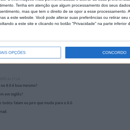
timento.
Tenha em atenção que algum processamento dos seus dados
nsentimento, mas que tem o direito de se opor a esse processamento. A
as a este website. Você pode alterar suas preferências ou retirar seu
19:51
tando a este site e clicando no botão "Privacidade" na parte inferior 
u mail algum.
s 17:00
AIS OPÇÕES
CONCORDO
005 às 17:14
o no 8.0 é boa mesmo?
tem em inglês?
 todos falam eu juro que mudo para o 8.0.
ail.