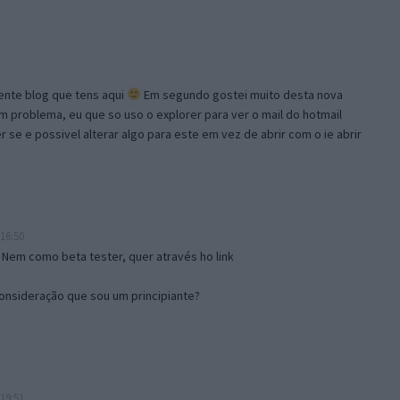
lente blog que tens aqui
Em segundo gostei muito desta nova
problema, eu que so uso o explorer para ver o mail do hotmail
se e possivel alterar algo para este em vez de abrir com o ie abrir
16:50
 Nem como beta tester, quer através ho link
onsideração que sou um principiante?
19:51