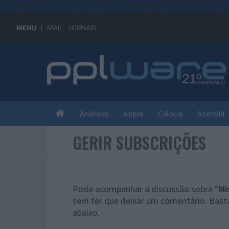
#sre{border-style: solid;display: unset;border-width: thin;}
MENU
MAIL
JORNAIS
Análises
Apple
Ciência
Android
GERIR SUBSCRIÇÕES
Pode acompanhar a discussão sobre “
Mi
sem ter que deixar um comentário. Basta
abaixo.