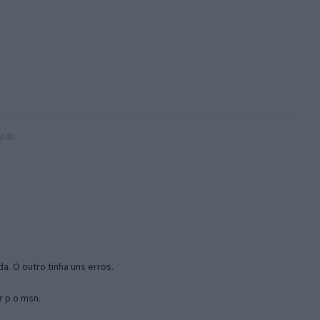
3:40
a. O outro tinha uns erros.
r p o msn.