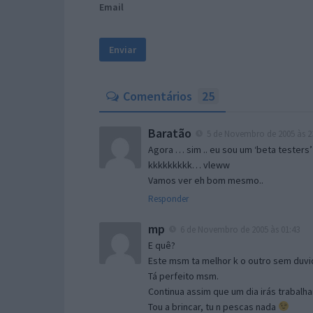
Email
Comentários
25
Baratão
5 de Novembro de 2005 às 2
Agora … sim .. eu sou um ‘beta testers’
kkkkkkkkk… vleww
Vamos ver eh bom mesmo..
Responder
mp
6 de Novembro de 2005 às 01:43
E quê?
Este msm ta melhor k o outro sem duvid
Tá perfeito msm.
Continua assim que um dia irás trabalha
Tou a brincar, tu n pescas nada