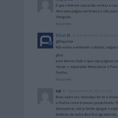
É que o link em causa não ve leva a co
Abre uma página em branco e não passa
Obrigado.
Responder
Vítor M.
6 de Novembro de 2005 às 19
@Reporter
Não estou a entender a dúvida, segue o 
@rui
para abrires tudo o que seja paginas no 
‘Iniciar »» separador Menu Iniciar e Per
Firefox.
Responder
rui
7 de Novembro de 2005 às 02:26
Boas outra vez. Desculpa tar te a chate
o firefox como browser predefenido
desesperar, ate ja tentei apagar o expl
lembres de outra dica fico agradecido