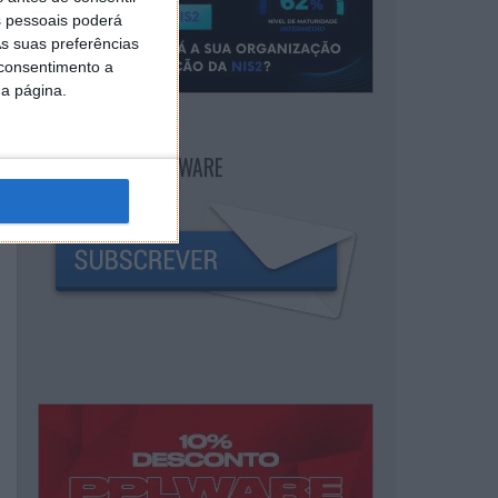
 pessoais poderá
s suas preferências
 consentimento a
da página.
NEWSLETTER PPLWARE