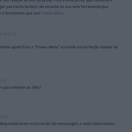
 em relação ao uso do proxy. Pois é este proxy que contorna o
ger para beta testers. No entanto eu uso uma ferramenta que
i a ferramenta que uso:
Power Menu
5 às 17:45
lente ajuda! Pois o “Power Menu” esconde na perfeição aquele tal
1:19
 para eliminar as Tabs?
20:19
disponibilizarem esta versão do messenger, o outro tinha muitos