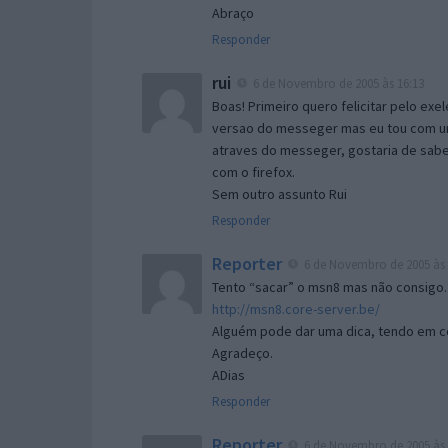
Abraço
Responder
rui
6 de Novembro de 2005 às 16:13
Boas! Primeiro quero felicitar pelo exe
versao do messeger mas eu tou com um 
atraves do messeger, gostaria de saber 
com o firefox.
Sem outro assunto Rui
Responder
Reporter
6 de Novembro de 2005 às 
Tento “sacar” o msn8 mas não consigo.
http://msn8.core-server.be/
Alguém pode dar uma dica, tendo em c
Agradeço.
ADias
Responder
Reporter
6 de Novembro de 2005 às 