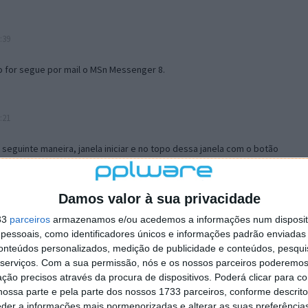
:39
o for segue por mail o MSn Messenger 8.
:21
a seguinte maneira, janela iniciar e no topo dessa janela com o botão
 no separador Menu ‘Iniciar’ clica no botão ‘Personalizar’ aí
ão para escolheres o Browser com que queres navegar e o gestor de
is ao teu Firefox e nas ferramentas ou tools escolhes ‘Opções’ ou
Damos valor à sua privacidade
erta e logo perto do fim encontras um local para colocares um visto
33
parceiros
armazenamos e/ou acedemos a informações num dispositi
e este é o browser predefinido.
essoais, como identificadores únicos e informações padrão enviadas 
conteúdos personalizados, medição de publicidade e conteúdos, pesqui
serviços.
Com a sua permissão, nós e os nossos parceiros poderemos 
12:57
ção precisos através da procura de dispositivos. Poderá clicar para co
ossa parte e pela parte dos nossos 1733 parceiros, conforme descrit
eder a informações mais pormenorizadas e alterar as suas preferência