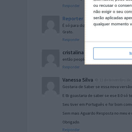
ou recusar o consen
Responder
não exigir o seu co
Reporter
serão aplicadas apen
7 de Novembro de 2005 às 
qualquer momento vol
É só para dizer que ainda não me chego
Grato.
Responder
cristalina
11 de Novembro de 2005 à
M
então people
Responder
Vanessa Silva
11 de Novembro de 2
Gostaria de Saber se essa nova versã
E tb goastaria de saber se ese 8.0 só 
Seu tiver em Português e for bom como
Sem mais Aguardo Resposta no meu e m
Obrigado.
Responder