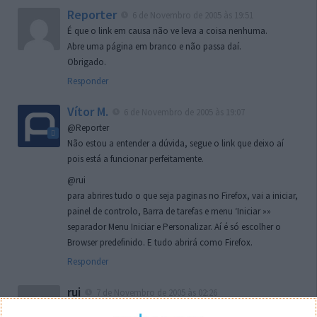
Reporter
6 de Novembro de 2005 às 19:51
É que o link em causa não ve leva a coisa nenhuma.
Abre uma página em branco e não passa daí.
Obrigado.
Responder
Vítor M.
6 de Novembro de 2005 às 19:07
@Reporter
Não estou a entender a dúvida, segue o link que deixo aí
pois está a funcionar perfeitamente.
@rui
para abrires tudo o que seja paginas no Firefox, vai a iniciar,
painel de controlo, Barra de tarefas e menu ‘Iniciar »»
separador Menu Iniciar e Personalizar. Aí é só escolher o
Browser predefinido. E tudo abrirá como Firefox.
Responder
rui
7 de Novembro de 2005 às 02:26
Boas outra vez. Desculpa tar te a chatear mas na