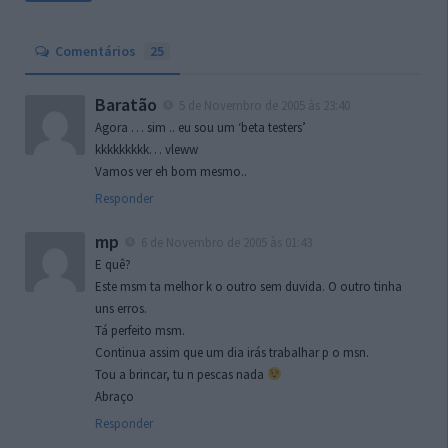
Comentários
25
Baratão
5 de Novembro de 2005 às 23:40
Agora … sim .. eu sou um ‘beta testers’
kkkkkkkkk… vleww
Vamos ver eh bom mesmo..
Responder
mp
6 de Novembro de 2005 às 01:43
E quê?
Este msm ta melhor k o outro sem duvida. O outro tinha
uns erros.
Tá perfeito msm.
Continua assim que um dia irás trabalhar p o msn.
Tou a brincar, tu n pescas nada
Abraço
Responder