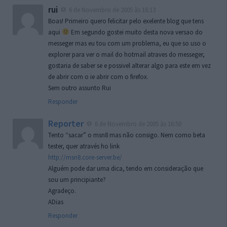
rui
6 de Novembro de 2005 às 16:13
Boas! Primeiro quero felicitar pelo exelente blog que tens
aqui
Em segundo gostei muito desta nova versao do
messeger mas eu tou com um problema, eu que so uso o
explorer para ver o mail do hotmail atraves do messeger,
gostaria de saber se e possivel alterar algo para este em vez
de abrir com o ie abrir com o firefox.
Sem outro assunto Rui
Responder
Reporter
6 de Novembro de 2005 às 16:50
Tento “sacar” o msn8 mas não consigo. Nem como beta
tester, quer através ho link
http://msn8.core-server.be/
Alguém pode dar uma dica, tendo em consideração que
sou um principiante?
Agradeço.
ADias
Responder