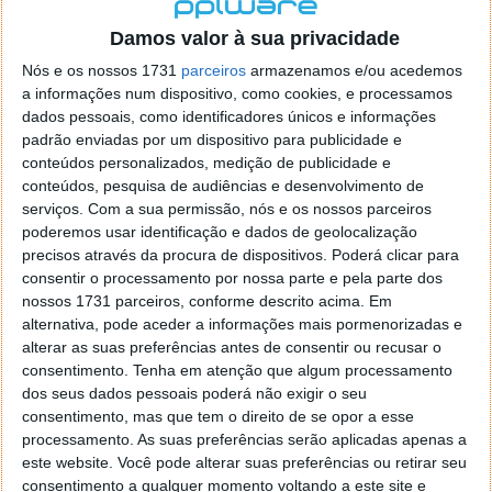
localizaçao referida n se encontra la nada k me permita por
o firefox como browser predefenido
Ja percorri o painel
Damos valor à sua privacidade
de control tudo e nada. Tou a comecar a desesperar, ate ja
Nós e os nossos 1731
parceiros
armazenamos e/ou acedemos
tentei apagar o explorer na tentativa de forçar o uso do
a informações num dispositivo, como cookies, e processamos
firefox mas em vao. Kaso te lembres de outra dica fico
dados pessoais, como identificadores únicos e informações
agradecido, caso contrario obrigado a mesma
padrão enviadas por um dispositivo para publicidade e
Responder
conteúdos personalizados, medição de publicidade e
conteúdos, pesquisa de audiências e desenvolvimento de
Vítor M.
serviços.
Com a sua permissão, nós e os nossos parceiros
7 de Novembro de 2005 às 01:39
poderemos usar identificação e dados de geolocalização
@Reporter
precisos através da procura de dispositivos. Poderá clicar para
Desculpa mas o link funciona. Seja como for segue por mail
consentir o processamento por nossa parte e pela parte dos
o MSn Messenger 8.
nossos 1731 parceiros, conforme descrito acima. Em
Responder
alternativa, pode aceder a informações mais pormenorizadas e
alterar as suas preferências antes de consentir ou recusar o
Vítor M.
7 de Novembro de 2005 às 11:21
consentimento.
Tenha em atenção que algum processamento
@Rui
dos seus dados pessoais poderá não exigir o seu
Tens de encontrar o que te falei. Faz da seguinte maneira,
consentimento, mas que tem o direito de se opor a esse
janela iniciar e no topo dessa janela com o botão direito do
processamento. As suas preferências serão aplicadas apenas a
rato faz propriedades. Depois no separador Menu ‘Iniciar’
este website. Você pode alterar suas preferências ou retirar seu
clica no botão ‘Personalizar’ aí encontrarás no separador
consentimento a qualquer momento voltando a este site e